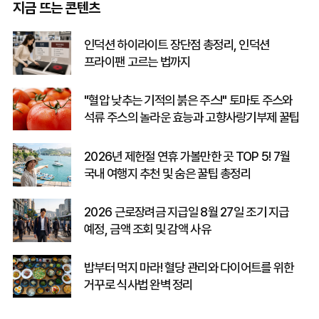
지금 뜨는 콘텐츠
인덕션 하이라이트 장단점 총정리, 인덕션
프라이팬 고르는 법까지
"혈압 낮추는 기적의 붉은 주스!" 토마토 주스와
석류 주스의 놀라운 효능과 고향사랑기부제 꿀팁
2026년 제헌절 연휴 가볼만한 곳 TOP 5! 7월
국내 여행지 추천 및 숨은 꿀팁 총정리
2026 근로장려금 지급일 8월 27일 조기 지급
예정, 금액 조회 및 감액 사유
밥부터 먹지 마라! 혈당 관리와 다이어트를 위한
거꾸로 식사법 완벽 정리