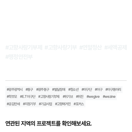
#고향사랑기부제 #고향사랑기부 #연말정산 #세액공제
#행정안전부
#광주광역시
#동구
#광주동구
#발달장애
#청소년
#야구단
#야구
#야구동아리
#학부모
#E.T야구단
#고향사랑기부제
#위기브
#위진
#wegive
#wezine
#공감만세
#지정기부
#기금사업
#고향매거진
#포커스
연관된 지역의 프로젝트를 확인해보세요.