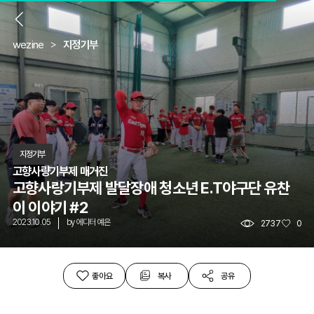
뒤
wezine
지정기부
지정기부
고향사량기부제 매거진
고향사랑기부제 발달장애 청소년 E.T야구단 유찬
이 이야기 #2
2023.10.05
by
에디터 예은
2737
0
좋아요
복사
공유