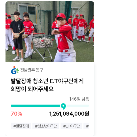
전남광주 동구
발달장애 청소년 E.T야구단에게
희망이 되어주세요
146일 남음
70%
1,251,094,000원
#
발달장애
#
청소년야구단
#
ET야구단
#
이티야구단
#
광주 동구
#