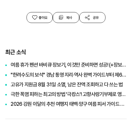
좋아요
복사
공유
최근 소식
여름 휴가 펜션 바비큐 장보기, 이것만 준비하면 성공! (+장보기 체크리스트)
"한려수도의 보석" 경남 통영 지리·역사 완벽 가이드부터 제65회 통영한산대첩축제까지 총정리
고유가 지원금 8월 31일 소멸, 남은 잔액 조회하고 다 쓰는 법
극한 폭염 피하는 최고의 방법 '극캉스'! 고향사랑기부제로 영화관람권 받고 세액공제까지 챙기기
2026 강원 이달의 추천 여행지 태백·양구 여름 피서 가이드 및 빙고 스탬프 투어 이벤트 혜택 총정리