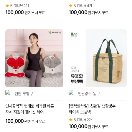
★
5.0
리뷰 2개
★
5.0
리뷰 4개
|
|
100,000
100,000
원 기부 시 무료
원 기부 시 무료
인천 부평구
전남광주 동구
인체공학적 형태로 제작된 바른
[행복한쓰임] 친환경 생활방수
자세 지킴이 펠비신 체어
타이벡 보냉백
★
5.0
리뷰 2개
|
100,000
원 기부 시 무료
100,000
원 기부 시 무료