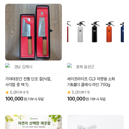
경남 김해시
충북 음성군
가야대장간 전통 단조 칼(식칼,
세이프라이프 CL3 차량용 소화
사각칼 중 택 1)
기&홀더 클래식 라인 700g
★
5.0
리뷰 4개
★
5.0
리뷰 1개
|
|
100,000
100,000
원 기부 시 무료
원 기부 시 무료