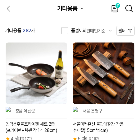
뒤
가
SEAR
기타용품
이
드
품절제외
기타용품
287
개
필터
충남 예산군
서울 은평구
인덕션주물프라이팬 세트 2종
서울미래유산 불광대장간 작은
(프라이팬+웍팬 각 1개 28cm)
수제칼(15cm*4cm)
★
4.5
리뷰 17개
★
5.0
리뷰 16개
|
|