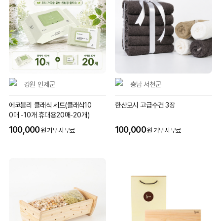
강원 인제군
충남 서천군
에코블리 클래식 세트(클래식10
한산모시 고급수건 3장
0매 -10개 휴대용20매-20개)
100,000
100,000
원 기부 시 무료
원 기부 시 무료