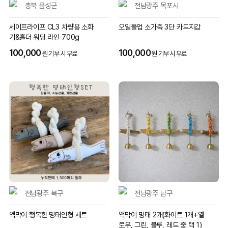
충북 음성군
전남광주 목포시
세이프라이프 CL3 차량용 소화
오일풀업 소가죽 3단 카드지갑
기&홀더 워딩 라인 700g
100,000
100,000
원 기부 시 무료
원 기부 시 무료
전남광주 북구
전남광주 남구
액막이 행복한 명태인형 세트
액막이 명태 2개(화이트 1개+옐
로우, 그린, 블루, 레드 중 택 1)