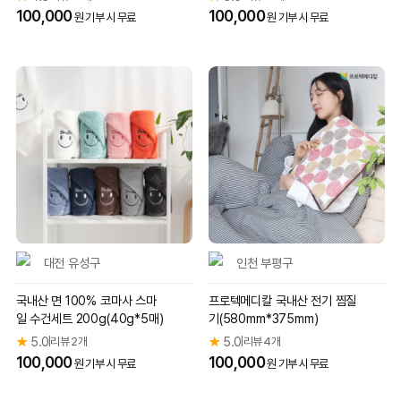
100,000
100,000
원 기부 시 무료
원 기부 시 무료
대전 유성구
인천 부평구
국내산 면 100% 코마사 스마
프로텍메디칼 국내산 전기 찜질
일 수건세트 200g(40g*5매)
기(580mm*375mm)
★
5.0
리뷰 2개
★
5.0
리뷰 4개
|
|
100,000
100,000
원 기부 시 무료
원 기부 시 무료