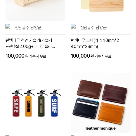
전남광주 담양군
전남광주 담양군
편백나무 천연 가습기(가습기
편백나무 도마(약 440mm*2
+편백칩 400g+대나무슬라이
40mm*28mm)
스50g)
100,000
100,000
원 기부 시 무료
원 기부 시 무료