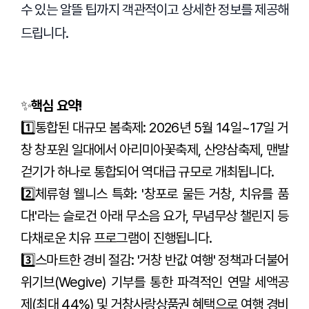
수 있는 알뜰 팁까지 객관적이고 상세한 정보를 제공해
드립니다.
✨
핵심 요약!
1️⃣통합된 대규모 봄축제: 2026년 5월 14일~17일 거
창 창포원 일대에서 아리미아꽃축제, 산양삼축제, 맨발
걷기가 하나로 통합되어 역대급 규모로 개최됩니다.
2️⃣체류형 웰니스 특화: '창포로 물든 거창, 치유를 품
다!'라는 슬로건 아래 무소음 요가, 무념무상 챌린지 등
다채로운 치유 프로그램이 진행됩니다.
3️⃣스마트한 경비 절감: '거창 반값 여행' 정책과 더불어
위기브(Wegive) 기부를 통한 파격적인 연말 세액공
제(최대 44%) 및 거창사랑상품권 혜택으로 여행 경비