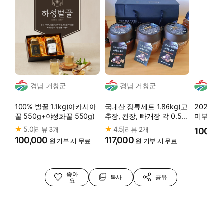
경남 거창군
경남 거창군
경남
100% 벌꿀 1.1kg(아카시아
국내산 장류세트 1.86kg(고
2025년
꿀 550g+야생화꿀 550g)
추장, 된장, 빠개장 각 0.5k
미부인 1
g+간장 180ml*2개)
★
5.0
★
4.5
리뷰 3개
리뷰 2개
|
|
100,0
100,000
117,000
원 기부 시 무료
원 기부 시 무료
좋아
복사
공유
요