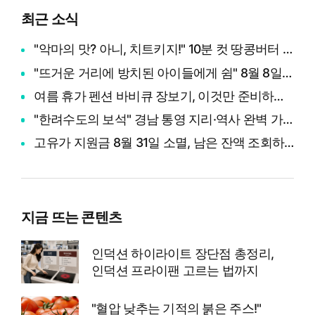
최근 소식
"악마의 맛? 아니, 치트키지!" 10분 컷 땅콩버터 떡볶이부터 효능·부작용 총정리
"뜨거운 거리에 방치된 아이들에게 쉼" 8월 8일 세계 고양이의 날, 나폴리 맛피아 권성준 셰프의 선한 영향력과 간곡한 호소
여름 휴가 펜션 바비큐 장보기, 이것만 준비하면 성공! (+장보기 체크리스트)
"한려수도의 보석" 경남 통영 지리·역사 완벽 가이드부터 제65회 통영한산대첩축제까지 총정리
고유가 지원금 8월 31일 소멸, 남은 잔액 조회하고 다 쓰는 법
지금 뜨는 콘텐츠
인덕션 하이라이트 장단점 총정리,
인덕션 프라이팬 고르는 법까지
"혈압 낮추는 기적의 붉은 주스!"