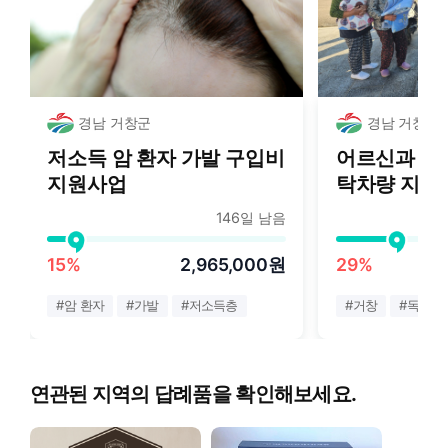
경남 거창군
경남 거창군
저소득 암 환자 가발 구입비
어르신과 장
지원사업
탁차량 지원
146일 남음
15%
2,965,000원
29%
#
암 환자
#
가발
#
저소득층
#
거창
#
독거노
연관된 지역의 답례품을 확인해보세요.