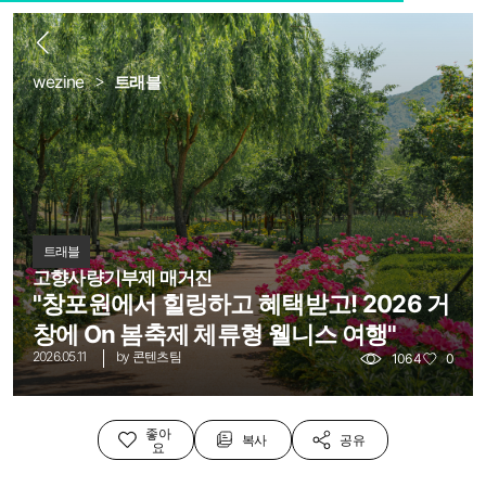
로
뒤
wezine
트래블
트래블
고향사량기부제 매거진
"창포원에서 힐링하고 혜택받고! 2026 거
창에 On 봄축제 체류형 웰니스 여행"
2026.05.11
by
콘텐츠팀
1064
0
좋아
복사
공유
요