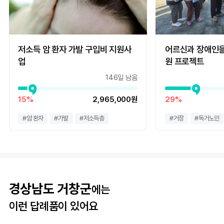
저소득 암 환자 가발 구입비 지원사
어르신과 장애인을
업
원 프로젝트
146일 남음
15%
2,965,000원
29%
#
암 환자
#
가발
#
저소득층
#
거창
#
독거노인
경상남도 거창군
에는
이런 답례품이 있어요