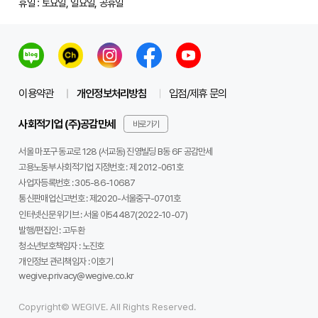
휴일 : 토요일, 일요일, 공휴일
이용약관
개인정보처리방침
입점/제휴 문의
사회적기업 (주)공감만세
바로가기
서울 마포구 동교로 128 (서교동) 진영빌딩 B동 6F 공감만세
고용노동부 사회적기업 지정번호 : 제 2012-061호
사업자등록번호 :
305-86-10687
통신판매업신고번호 :
제2020-서울중구-0701호
인터넷신문 위기브 :
서울 아54487(2022-10-07)
발행/편집인 :
고두환
청소년보호책임자 :
노진호
개인정보 관리책임자 :
이호기
wegive.privacy@wegive.co.kr
Copyright© WEGIVE. All Rights Reserved.