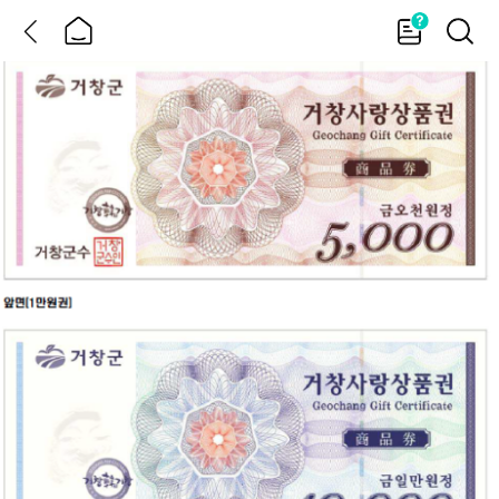
뒤
홈
가
검
이
색
드