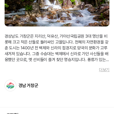
[건강한겨레]
경상남도 거창군은 지리산, 덕유산, 가야산국립공원 3대 명산을 비
롯해 크고 작은 산들로 둘러싸인 고을입니다. 천혜의 자연환경을 갖
춘 도시는 1400년 전 백제와 신라의 접경지로 양국의 문화가 고루
새겨져 있습니다. 그중 수승대는 백제에서 신라로 가던 사신들을 배
웅했던 곳으로, 옛 선비들이 즐겨 찾던 명승지입니다. 풍류가 있는
거창군의 자연밥상을 만나기 위해서는 시원한 강변을 따라 조성된
더보기
있는 추어탕 거리에 가는 것도 좋습니다. 거창식 추어탕은 너른 평야
를 지나는 하천에서 길어 올린 민물고기로 진하게 우려낸 육수가 일
품입니다. 덤으로 사과, 오미자, 딸기, 애우, 애도니를 총칭하는 거창
경남 거창군
5홍까지 맛본다면 산과 물이 하나 되어 흐르는 거창군을 마음껏 맛
보고, 누리실 수 있습니다.