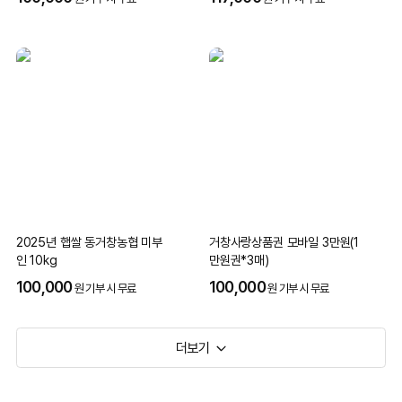
가발은 꾸밈을 위한 물건이 아닙니다.
치료 중에도 자신을 잃지
않고 일상과 사회적 관계를 이어가기 위한
최소한의 보호막
입
니다.
이번 지정기부는 저소득 암 환자들이 경제적 부담 때문에 가발
2025년 햅쌀 동거창농협 미부
거창사랑상품권 모바일 3만원(1
인 10kg
만원권*3매)
구입을 포기하지 않도록 가발 구입비를 지원하는 사업입니다.
100,000
100,000
원 기부 시 무료
원 기부 시 무료
이를 통해 암 환자들이 치료 과정 속에서도 조금 더 편안하게
더보기
일상을 이어갈 수 있도록 돕고자 합니다.