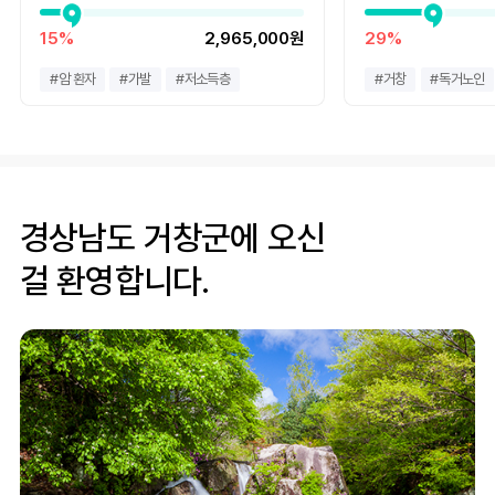
15%
2,965,000원
29%
고향사랑기부로 암 환자에게 일상의 존엄과 희망을 지켜주세
#
암 환자
#
가발
#
저소득층
#
거창
#
독거노인
요.
경상남도 거창군에 오신
모금중
<저소득 암 환자 가발 구입비 지원사업> 기부
금 사용처
걸 환영합니다.
1. 가발 구입비 지원: 2천만 원
▶ 암 환자 가발 이야기, 더 보러가기
(보도자료) "일상유지 위한 생존 문제" 외모 관리 워크숍에 모인 암
환자들
(보도자료) “암 환자 경제 문제, 이제 ‘의료 문제’로 다뤄야 할 때”