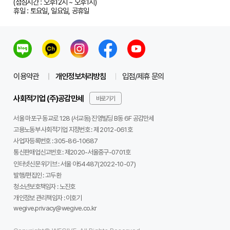
(점심시간 : 오후12시 ~ 오후1시)
휴일 : 토요일, 일요일, 공휴일
이용약관
개인정보처리방침
입점/제휴 문의
사회적기업 (주)공감만세
바로가기
서울 마포구 동교로 128 (서교동) 진영빌딩 B동 6F 공감만세
고용노동부 사회적기업 지정번호 : 제 2012-061호
사업자등록번호 :
305-86-10687
통신판매업신고번호 :
제2020-서울중구-0701호
인터넷신문 위기브 :
서울 아54487(2022-10-07)
발행/편집인 :
고두환
청소년보호책임자 :
노진호
개인정보 관리책임자 :
이호기
wegive.privacy@wegive.co.kr