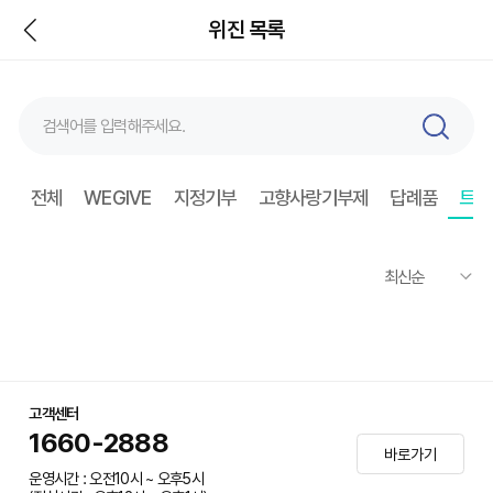
뒤
위진 목록
검
색
전체
WEGIVE
지정기부
고향사랑기부제
답례품
트래
고객센터
1660-2888
바로가기
운영시간 : 오전10시 ~ 오후5시