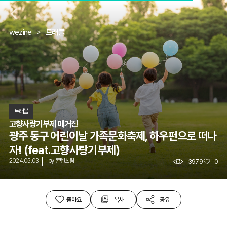
뒤
wezine
트래블
트래블
고향사량기부제 매거진
광주 동구 어린이날 가족문화축제, 하우펀으로 떠나
자! (feat.고향사랑기부제)
2024.05.03
by
콘텐츠팀
3979
0
좋아요
복사
공유