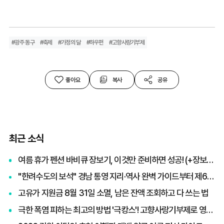
#광주 동구
#축제
#가정의 달
#하우펀
#고향사랑기부제
좋아요
복사
공유
최근 소식
여름 휴가 펜션 바비큐 장보기, 이것만 준비하면 성공! (+장보기 체크리스트)
"한려수도의 보석" 경남 통영 지리·역사 완벽 가이드부터 제65회 통영한산대첩축제까지 총정리
고유가 지원금 8월 31일 소멸, 남은 잔액 조회하고 다 쓰는 법
극한 폭염 피하는 최고의 방법 '극캉스'! 고향사랑기부제로 영화관람권 받고 세액공제까지 챙기기