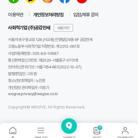
이용약관
개인정보처리방침
입점/제휴 문의
사회적기업 (주)공감만세
바로가기
서울 마포구 동교로 128 (서교동) 진영빌딩 B동 6F 공감만세
고용노동부 사회적기업 지정번호 : 제 2012-061호
사업자등록번호 :
305-86-10687
통신판매업신고번호 :
제2020-서울중구-0701호
인터넷신문 위기브 :
서울 아54487(2022-10-07)
발행/편집인 :
고두환
청소년보호책임자 :
노진호
개인정보 관리책임자 :
이호기
wegive.privacy@wegive.co.kr
Copyright© WEGIVE. All Rights Reserved.
기부하기