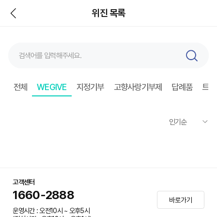
뒤
위진 목록
검
색
전체
WEGIVE
지정기부
고향사랑기부제
답례품
트래
고객센터
1660-2888
바로가기
운영시간 : 오전10시 ~ 오후5시