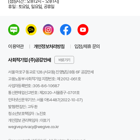
(점심시간 : 오후12시 ~ 오후1시)
휴일 : 토요일, 일요일, 공휴일
이용약관
개인정보처리방침
입점/제휴 문의
사회적기업 (주)공감만세
바로가기
서울 마포구 동교로 128 (서교동) 진영빌딩 B동 6F 공감만세
고용노동부 사회적기업 지정번호 : 제 2012-061호
사업자등록번호 :
305-86-10687
통신판매업신고번호 :
제2020-서울중구-0701호
인터넷신문 위기브 :
서울 아54487(2022-10-07)
발행/편집인 :
고두환
청소년보호책임자 :
노진호
개인정보 관리책임자 :
이호기
wegive.privacy@wegive.co.kr