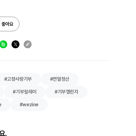
좋아요
#고향사랑기부
#연말정산
#기부릴레이
#기부챌린지
e
#wezine
요.