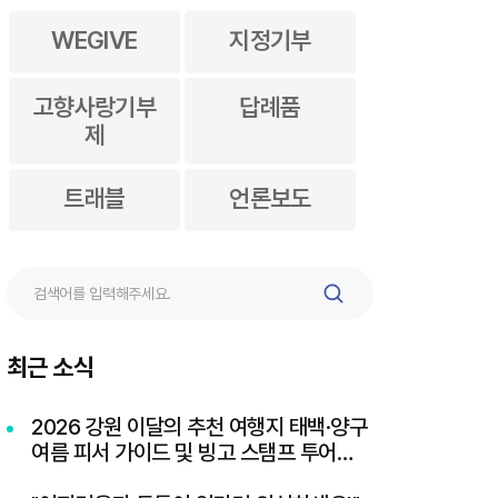
WEGIVE
지정기부
고향사랑기부
답례품
제
트래블
언론보도
검
색
최근 소식
2026 강원 이달의 추천 여행지 태백·양구
여름 피서 가이드 및 빙고 스탬프 투어
이벤트 혜택 총정리