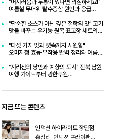
"어지러움과 두통이 있다면 의심하세요!"
여름철 무더위 탈수증상 원인과 응급
대처법
"단순한 소스가 아닌 깊은 철학의 맛" 고기
맛을 바꾸는 유기농 원목 표고장 세트의
모든 것
"다섯 가지 맛과 뼛속까지 시원함"
오미자청 효능·부작용 완벽 정리와 여름
홈카페 음료 레시피 3선
"지리산의 낭만과 예향의 도시" 전북 남원
여행 가이드부터 광한루원
달빛버스킹까지 총정리
지금 뜨는 콘텐츠
인덕션 하이라이트 장단점
총정리, 인덕션 프라이팬