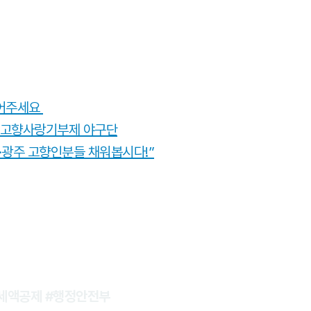
되어주세요
는, 고향사랑기부제 야구단
남·광주 고향인분들 채워봅시다!”
세액공제 #행정안전부