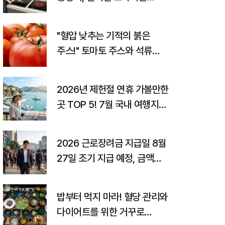
고르는 법까지
"혈압 낮추는 기적의 붉은
주스!" 토마토 주스와 석류
주스의 놀라운 효능과
고향사랑기부제 꿀팁
2026년 제헌절 연휴 가볼만한
곳 TOP 5! 7월 국내 여행지
추천 및 숨은 꿀팁 총정리
2026 근로장려금 지급일 8월
27일 조기 지급 예정, 금액
조회 및 감액 사유
밥부터 먹지 마라! 혈당 관리와
다이어트를 위한 거꾸로