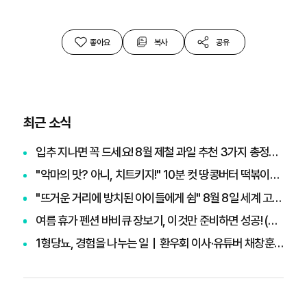
좋아요
복사
공유
최근 소식
입추 지나면 꼭 드세요! 8월 제철 과일 추천 3가지 총정리 (무화과, 포도, 복숭아)
"악마의 맛? 아니, 치트키지!" 10분 컷 땅콩버터 떡볶이부터 효능·부작용 총정리
"뜨거운 거리에 방치된 아이들에게 쉼" 8월 8일 세계 고양이의 날, 나폴리 맛피아 권성준 셰프의 선한 영향력과 간곡한 호소
여름 휴가 펜션 바비큐 장보기, 이것만 준비하면 성공! (+장보기 체크리스트)
1형당뇨, 경험을 나누는 일｜환우회 이사·유튜버 채창훈 인터뷰 ②