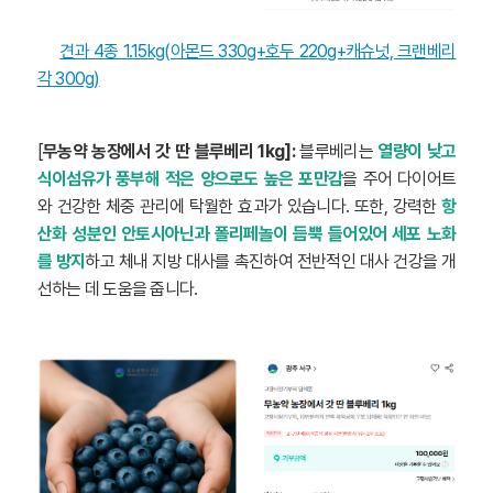
견과 4종 1.15kg(아몬드 330g+호두 220g+캐슈넛, 크랜베리
각 300g)
[
무농약 농장에서 갓 딴 블루베리 1kg]:
블루베리는
열량이 낮고
식이섬유가 풍부해 적은 양으로도 높은 포만감
을 주어 다이어트
와 건강한 체중 관리에 탁월한 효과가 있습니다. 또한, 강력한
항
산화 성분인 안토시아닌과 폴리페놀이 듬뿍 들어있어 세포 노화
를 방지
하고 체내 지방 대사를 촉진하여 전반적인 대사 건강을 개
선하는 데 도움을 줍니다.