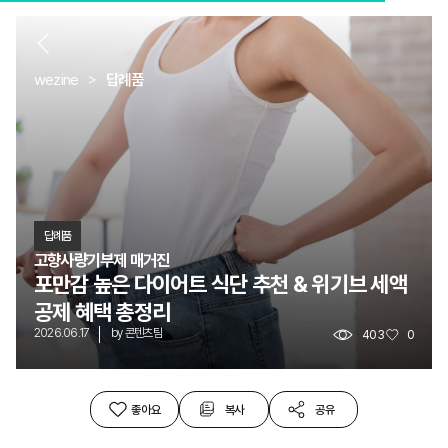
로
뒤
wezine
답례품
답례품
고향사량기부제 매거진
포만감 높은 다이어트 식단 추천 & 위기브 세액
공제 혜택 총정리
2026.06.17
by
콘텐츠팀
403
0
좋아요
복사
공유