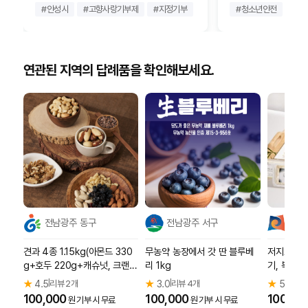
#
안성시
#
고향사랑기부제
#
지정기부
#
유기묘입양
#
청소년안전
#
유기동물보호
#
안
연관된 지역의 답례품을 확인해보세요.
전남광주 동구
전남광주 서구
경기
견과 4종 1.15kg(아몬드 330
무농약 농장에서 갓 딴 블루베
저지소 원유
g+호두 220g+캐슈넛, 크랜베
리 1kg
기, 복숭아
리 각 300g)
m)+스트링
★
4.5
리뷰 2개
★
3.0
리뷰 4개
★
5.0
리뷰
|
|
|
100,000
100,000
100,00
원 기부 시 무료
원 기부 시 무료