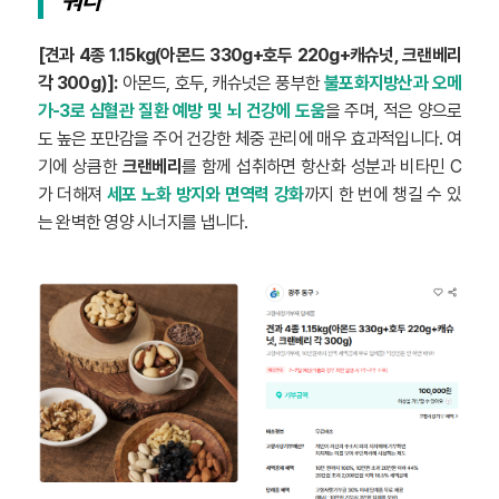
[
견과 4종 1.15kg(아몬드 330g+호두 220g+캐슈넛, 크랜베리
각 300g)]:
아몬드, 호두, 캐슈넛은 풍부한
불포화지방산과 오메
가-3로 심혈관 질환 예방 및 뇌 건강에 도움
을 주며, 적은 양으로
도 높은 포만감을 주어 건강한 체중 관리에 매우 효과적입니다. 여
기에 상큼한
크랜베리
를 함께 섭취하면 항산화 성분과 비타민 C
가 더해져
세포 노화 방지와 면역력 강화
까지 한 번에 챙길 수 있
는 완벽한 영양 시너지를 냅니다.