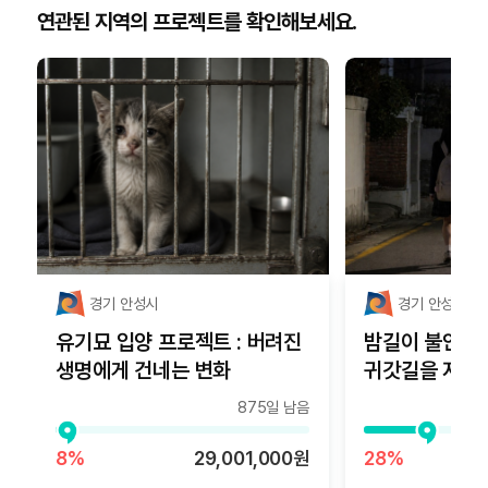
연관된 지역의 프로젝트를 확인해보세요.
경기 안성시
경기 안성시
유기묘 입양 프로젝트 : 버려진
밤길이 불안한 
생명에게 건네는 변화
귀갓길을 지켜
875일 남음
8%
29,001,000원
28%