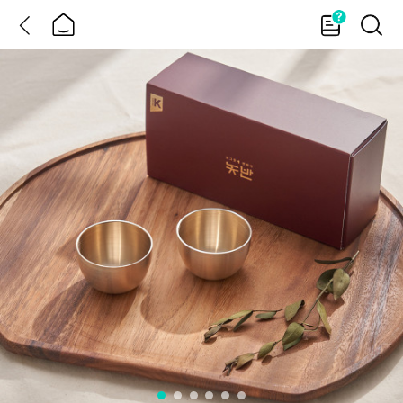
뒤
홈
가
검
이
색
드