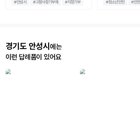
#
안성시
#
고향사랑기부제
#
지정기부
#
청소년안전
#
안
경기도 안성시
에는
이런 답례품이 있어요