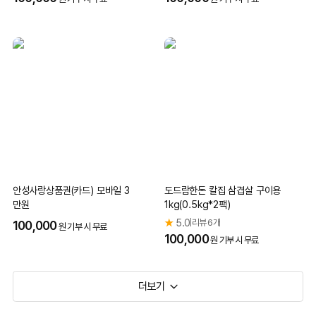
되었는데요.
이 가운데 고양이는 123마리로 적지 않은 비중
을 차지하지
만, 새로운 가족을 만나 새로운 삶을 시작하는 아이들은 그
리 많지 않습니다.
보호소 안에서의 시간이 유독 더디고 천천히 흐르는 이유,
유기묘들은 지금 이 시간에도 누군가의 선택을 기다리며 하
루하루를 버티고 있습니다.
안성사랑상품권(카드) 모바일 3
도드람한돈 칼집 삼겹살 구이용
만원
1kg(0.5kg*2팩)
★
5.0
리뷰 6개
|
100,000
원 기부 시 무료
100,000
원 기부 시 무료
더보기