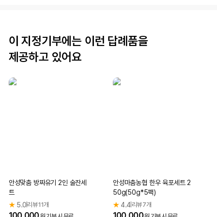
유기묘는 흔히 길 고양이와 함께 묶여 이야기되지만, 상당수
는 사람과 함께 살던 경험이 있는 고양이들입니다.
이 지정기부에는 이런 답례품을
제공하고 있어요
익숙한 환경을 떠나 낯선 거리로 내몰린 이 아이들은 생존
자체보다 사람의 손길이 사라진 상황에 깊은 혼란을 겪는데
요.
배고픔보다 익숙했던 온기를 잃은 상실감이 더 크게 남아있
는 아이들...
보호소 안에서도, 길 위에서도 여전히 가족을 기
다리고 있습니다.
안성맞춤 방짜유기 2인 술잔세
안성마춤농협 한우 육포세트 2
안성시에는 매년 수백 마리의 유기동물이 발생하고 있습니
트
50g(50g*5팩)
다. 2025년 기준으로는 약 800여 마리의 유기동물이 확인
★
5.0
리뷰 11개
★
4.4
리뷰 7개
|
|
100,000
100,000
원 기부 시 무료
원 기부 시 무료