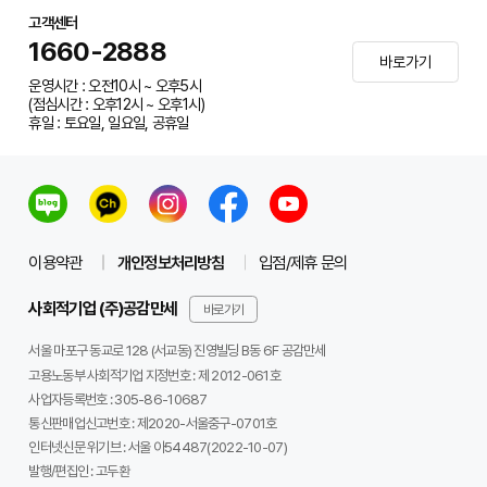
'유기동물 입양 활성화 사업'을 통해 중성화 수술, 동물등록
고객센터
1660-2888
비 등 입양 초기 필수 비용을 지원하고,
바로가기
운영시간 : 오전10시 ~ 오후5시
시민이 일상에서 동물과 교감하며 입양 상담을 받을 수 있는
(점심시간 : 오후12시 ~ 오후1시)
휴일 : 토요일, 일요일, 공휴일
거점 공간도 운영할 계획입니다.
이러한 지원은 입양을 망설이게 했던 현실적인 부담을 낮추
고, 결론적으로 보호소에 머무는
이용약관
개인정보처리방침
입점/제휴 문의
유기묘의 수를 줄이며, 더 많은 고양이가 새로운 가정으로
갈 수 있는 구조를 만들어갑니다.
사회적기업 (주)공감만세
바로가기
서울 마포구 동교로 128 (서교동) 진영빌딩 B동 6F 공감만세
고용노동부 사회적기업 지정번호 : 제 2012-061호
사업자등록번호 :
305-86-10687
통신판매업신고번호 :
제2020-서울중구-0701호
인터넷신문 위기브 :
서울 아54487(2022-10-07)
발행/편집인 :
고두환