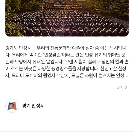
경기도 안성시는 우리의 전통문화와 예술이 살아 숨 쉬는 도시입니
다. 우리에게 익숙한 ‘안성맞춤’이라는 말은 안성 유기의 뛰어난 품
안성시의 해결책: 그래서 필요한 변화
질과 모양에서 유래된 말입니다. 오랜 세월이 흘러도 장인의 얼과 혼
이 흐르는 이곳은 다양한 풍경명소들을 자랑합니다. 천년고찰 칠장
그래서
이제는 구조에서 끝나지 않고, 입양까지 이어질 수 있
사, 드라마 도깨비의 촬영지 석남사, 드넓은 초원이 펼쳐지는 안성팜
랜드 등으로 이루어진 안성 8경은 자연 속에서 우리의 문화와 예술
는 변화가 필요
합니다.
더보기
을 한 번에 느낄 수 있습니다. 조선 3대장 중 하나였던 안성 전통 시
더 많은 유기묘들이 보호소가 아닌 가정으로 갈 수 있도록
장에 가게 되면 안성시의 토속음식인 한우국밥을 제대로 즐길 수 있
말이죠.
습니다. 풍요로운 볼거리와 먹거리로 모두에게 안성맞춤인 도시, 경
경기 안성시
기도 안성시로 여러분을 초대합니다.
안성시는 이러한 고민을 줄이기 위해 '입양의 문턱'을 낮추기
로
했습니다.