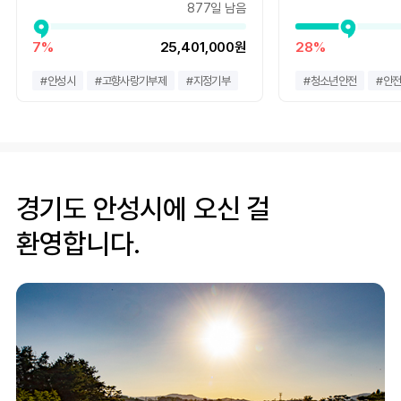
877일 남음
"중성화 수술과 예방접종은 꼭 해야 할까?"
"병원비는 얼마나 들까?"
7%
25,401,000원
28%
"입양 후에는 어떻게 돌봐야 하지?"
#
안성시
#
고향사랑기부제
#
지정기부
#
청소년안전
#
안
이런 고민이 이어지면서 쉽게 시작하지 못하는 경우도 많습
니다.
경기도 안성시에 오신 걸
동물을 사랑하는
마음만으로 해결할 수 없는 현실적인 벽 앞
환영합니다.
에서, 많은 유기묘들이 가족을 만날 기회를 놓치고 있습니
다.