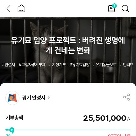
뒤
홈
가
검
이
색
드
MO
지
정
기
부/
재
난
지
유기묘 입양 프로젝트 : 버려진 생명에
원
상
세
게 건네는 변화
#
안성시
#
고향사랑기부제
#
지정기부
#
유기묘입양
#
유기동물보호
#
반려묘
경기 안성시
25,501,000
기부총액
원