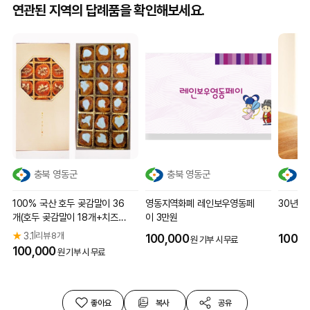
연관된 지역의 답례품을 확인해보세요.
충북 영동군
충북 영동군
충
100% 국산 호두 곶감말이 36
영동지역화폐 레인보우영동페
30년 전
개(호두 곶감말이 18개+치즈
이 3만원
곶감말이 18개)
★
3.1
리뷰 8개
|
100,000
100,0
원 기부 시 무료
100,000
원 기부 시 무료
좋아요
복사
공유