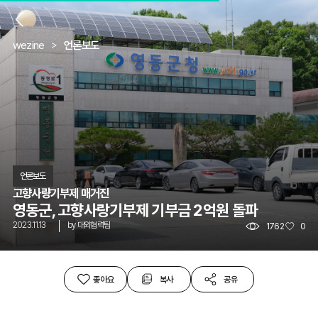
뒤
wezine
언론보도
언론보도
고향사량기부제 매거진
영동군, 고향사랑기부제 기부금 2억원 돌파
2023.11.13
by
대외협력팀
1762
0
좋아요
복사
공유