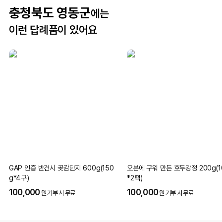
충청북도 영동군
에는
이런 답례품이 있어요
GAP 인증 반건시 곶감단지 600g(150
오븐에 구워 만든 호두강정 200g(1
g*4구)
*2팩)
100,000
100,000
원 기부 시 무료
원 기부 시 무료