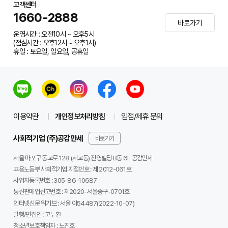
고객센터
1660-2888
바로가기
운영시간 : 오전10시 ~ 오후5시
(점심시간 : 오후12시 ~ 오후1시)
휴일 : 토요일, 일요일, 공휴일
이용약관
개인정보처리방침
입점/제휴 문의
사회적기업 (주)공감만세
바로가기
서울 마포구 동교로 128 (서교동) 진영빌딩 B동 6F 공감만세
고용노동부 사회적기업 지정번호 : 제 2012-061호
사업자등록번호 :
305-86-10687
통신판매업신고번호 :
제2020-서울중구-0701호
인터넷신문 위기브 :
서울 아54487(2022-10-07)
발행/편집인 :
고두환
청소년보호책임자 :
노진호