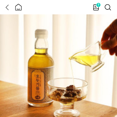
뒤
홈
가
검
이
색
드