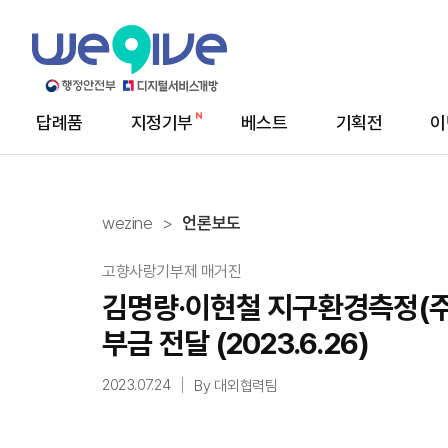
답례품
지정기부
베스트
기획전
이
메
뉴
wezine
언론보도
고향사랑기부제 매거진
김명량·이현철 지구환경측정(주
부금 전달 (2023.6.26)
2023.07.24
By 대외협력팀