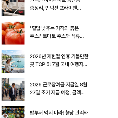
인덕션 하이라이트 장단점
총정리, 인덕션 프라이팬
고르는 법까지
"혈압 낮추는 기적의 붉은
주스!" 토마토 주스와 석류
주스의 놀라운 효능과
고향사랑기부제 꿀팁
2026년 제헌절 연휴 가볼만한
곳 TOP 5! 7월 국내 여행지
추천 및 숨은 꿀팁 총정리
2026 근로장려금 지급일 8월
27일 조기 지급 예정, 금액
조회 및 감액 사유
밥부터 먹지 마라! 혈당 관리와