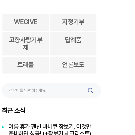
WEGIVE
지정기부
고향사랑기부
답례품
제
트래블
언론보도
검
색
최근 소식
여름 휴가 펜션 바비큐 장보기, 이것만
준비하면 성공! (+장보기 체크리스트)