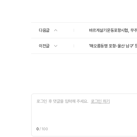
다음글
바르게살기운동포항시협, 무주군
이전글
‘해오름동맹 포항-울산 남구’ S
로그인 하기
0
/ 100