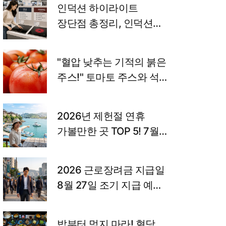
인덕션 하이라이트
장단점 총정리, 인덕션
프라이팬 고르는 법까지
"혈압 낮추는 기적의 붉은
주스!" 토마토 주스와 석류
주스의 놀라운 효능과
고향사랑기부제 꿀팁
2026년 제헌절 연휴
가볼만한 곳 TOP 5! 7월
국내 여행지 추천 및 숨은
꿀팁 총정리
2026 근로장려금 지급일
8월 27일 조기 지급 예정,
금액 조회 및 감액 사유
밥부터 먹지 마라! 혈당