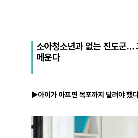
소아청소년과 없는 진도군… 
메운다
▶아이가 아프면 목포까지 달려야 했