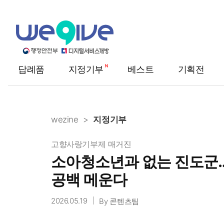
답례품
지정기부
베스트
기획전
메
뉴
wezine
지정기부
고향사랑기부제 매거진
소아청소년과 없는 진도군
공백 메운다
2026.05.19
By 콘텐츠팀