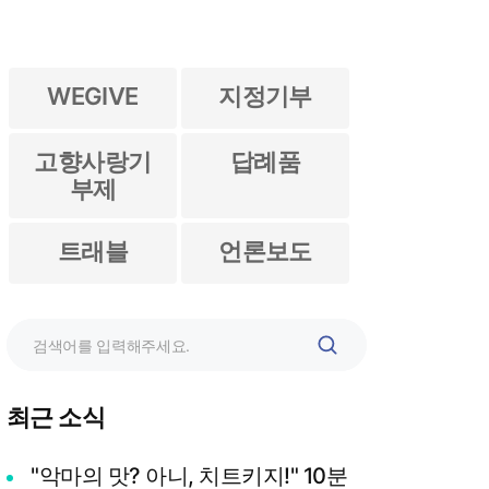
WEGIVE
지정기부
고향사랑기
답례품
부제
트래블
언론보도
검
색
최근 소식
"악마의 맛? 아니, 치트키지!" 10분