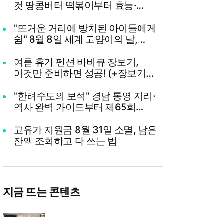
컷 땅콩버터 떡볶이부터 효능·
부작용 총정리
"뜨거운 거리에 방치된 아이들에게
쉼" 8월 8일 세계 고양이의 날,
나폴리 맛피아 권성준 셰프의 선한
영향력과 간곡한 호소
여름 휴가 펜션 바비큐 장보기,
이것만 준비하면 성공! (+장보기
체크리스트)
"한려수도의 보석" 경남 통영 지리·
역사 완벽 가이드부터 제65회
통영한산대첩축제까지 총정리
고유가 지원금 8월 31일 소멸, 남은
잔액 조회하고 다 쓰는 법
지금 뜨는 콘텐츠