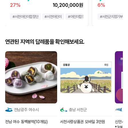
27%
10,200,000원
6%
#
서천어린이합창단
#
서천어린이
#
어린이합창단
#
서천군지정기부
연관된 지역의 답례품을 확인해보세요.
전남광주 여수시
충남 서천군
전
전남 여수 동백봉떡(10개입)
서천사랑상품권 모바일 3만원
신안사랑
*3매)