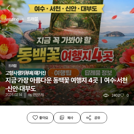
뒤
wezine
트래블
트래블
고향사량기부제 매거진
지금 가장 아름다운 동백꽃 여행지 4곳｜여수·서천
·신안·대부도
2026.02.14
by
콘텐츠팀
2402
0
좋아요
복사
공유