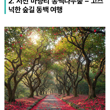
2. 서천 마량리 동백나무숲 – 고즈
넉한 숲길 동백 여행