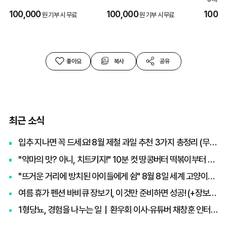
100,000
100,000
100,0
원 기부 시 무료
원 기부 시 무료
좋아요
복사
공유
최근 소식
입추 지나면 꼭 드세요! 8월 제철 과일 추천 3가지 총정리 (무화과, 포도, 복숭아)
"악마의 맛? 아니, 치트키지!" 10분 컷 땅콩버터 떡볶이부터 효능·부작용 총정리
"뜨거운 거리에 방치된 아이들에게 쉼" 8월 8일 세계 고양이의 날, 나폴리 맛피아 권성준 셰프의 선한 영향력과 간곡한 호소
여름 휴가 펜션 바비큐 장보기, 이것만 준비하면 성공! (+장보기 체크리스트)
1형당뇨, 경험을 나누는 일｜환우회 이사·유튜버 채창훈 인터뷰 ②