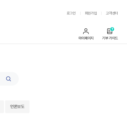
로그인
회원가입
고객센터
마이페이지
기부 가이드
검
색
언론보도