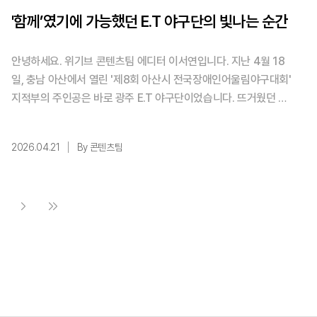
'함께’였기에 가능했던 E.T 야구단의 빛나는 순간
안녕하세요. 위기브 콘텐츠팀 에디터 이서연입니다. 지난 4월 18
일, 충남 아산에서 열린 '제8회 아산시 전국장애인어울림야구대회'
지적부의 주인공은 바로 광주 E.T 야구단이었습니다. 뜨거웠던 우
승의 순간, 그 찬란했던 현장을 공개합니다. ▲ 마운드에 선 E.T 야
구ⓒ광주동구장애인복지관 경기가 시작되기 전, 그라운드 위에는
2026.04.21
By 콘텐츠팀
잠깐의 정적이 흘렀습니다. 헬멧을 고쳐 쓰고, 배트를 쥔 손에 힘을
주는 순간.익숙한 연습장이 아닌 낯선 경기장이었지만 파란 하늘 아
래, 아이들의 꿈이 ...