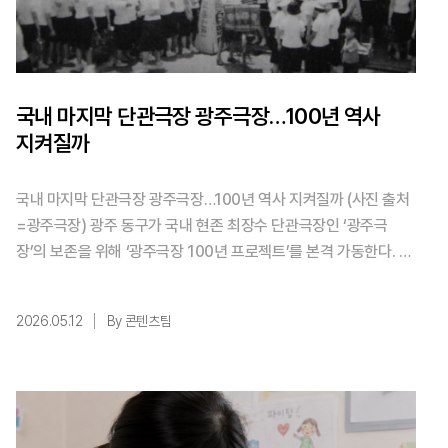
국내 마지막 단관극장 광주극장…100년 역사
지켜질까
국내 마지막 단관극장 광주극장…100년 역사 지켜질까 (사진 출처
=광주극장) 광주 동구가 국내 현존 최장수 단관극장인 ‘광주극
장’의 보존을 위해 ‘광주극장 100년 프로젝트’를 본격 가동한다. 19
35년 개관 이후 90년의 세월을 견뎌온 이 공간을 지역의 영구적인
문화 자산으로 재정립하겠다는 취지다. 광주극장은 오랜 시간 지역
2026.05.12
By 콘텐츠팀
문화의 심장부 역할을 해왔으며, 2002년부터는 예술영화전용관으
로 전환해 독립·예술영화의 거점 역할을 수행해 왔다. ...