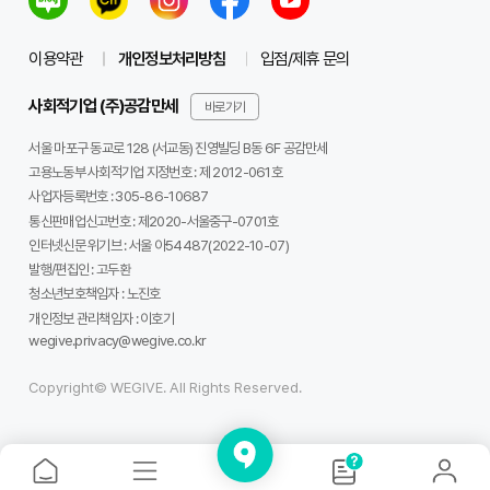
이용약관
개인정보처리방침
입점/제휴 문의
사회적기업 (주)공감만세
바로가기
서울 마포구 동교로 128 (서교동) 진영빌딩 B동 6F 공감만세
고용노동부 사회적기업 지정번호 : 제 2012-061호
사업자등록번호 :
305-86-10687
통신판매업신고번호 :
제2020-서울중구-0701호
인터넷신문 위기브 :
서울 아54487(2022-10-07)
발행/편집인 :
고두환
청소년보호책임자 :
노진호
개인정보 관리책임자 :
이호기
wegive.privacy@wegive.co.kr
Copyright© WEGIVE. All Rights Reserved.