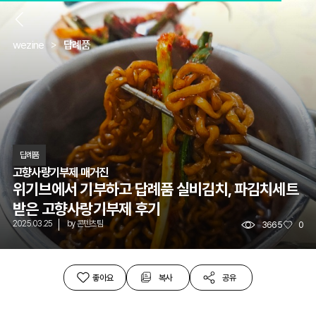
뒤
wezine
답례품
답례품
고향사량기부제 매거진
위기브에서 기부하고 답례품 실비김치, 파김치세트
받은 고향사랑기부제 후기
2025.03.25
by
콘텐츠팀
3665
0
좋아요
복사
공유