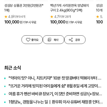
성심당 상품권 3만원(3만원권*
백년가게 사리원면옥 양념돼지
성심당 
1매)
구이 2.4kg(800g*3팩)
10개)&
★
4.9
리뷰 94개
★
4.7
리뷰 28개
★
5.0
|
|
|
100,000
100,000
100,0
원 기부 시 무료
원 기부 시 무료
좋아요
복사
공유
최근 소식
"악마의 맛? 아니, 치트키지!" 10분 컷 땅콩버터 떡볶이부터 효능·부작용 총정리
"뜨거운 거리에 방치된 아이들에게 쉼" 8월 8일 세계 고양이의 날, 나폴리 맛피아 권성준 셰프의 선한 영향력과 간곡한 호소
여름 휴가 펜션 바비큐 장보기, 이것만 준비하면 성공! (+장보기 체크리스트)
1형당뇨, 경험을 나누는 일｜환우회 이사·유튜버 채창훈 인터뷰 ②