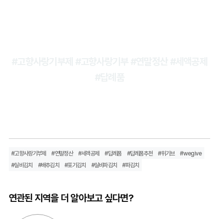
#고향사랑기부제 #고향사랑기부 #연말정산 #세액공제
#답례품
#고향사랑기부제
#연말정산
#세액공제
#답례품
#답례품추천
#위기브
#wegive
#실비김치
#배추김치
#포기김치
#실비파김치
#파김치
연관된 지역을 더 알아보고 싶다면?