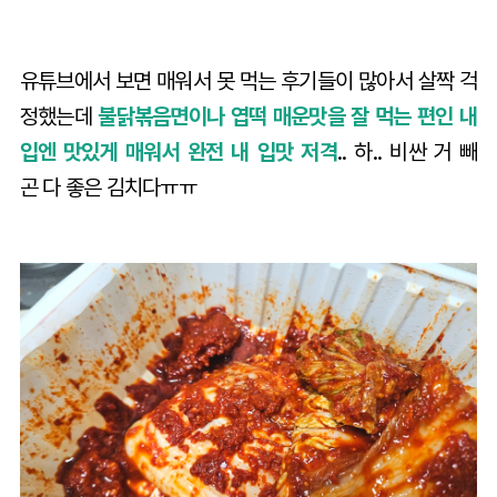
유튜브에서 보면 매워서 못 먹는 후기들이 많아서 살짝 걱
정했는데
불닭볶음면이나 엽떡 매운맛을 잘 먹는 편인 내
입엔 맛있게 매워서 완전 내 입맛 저격
.. 하.. 비싼 거 빼
곤 다 좋은 김치다ㅠㅠ