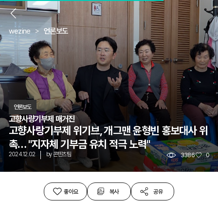
뒤
wezine
언론보도
언론보도
고향사량기부제 매거진
고향사랑기부제 위기브, 개그맨 윤형빈 홍보대사 위
촉… "지자체 기부금 유치 적극 노력"
2024.12.02
by
콘텐츠팀
3386
0
좋아요
복사
공유