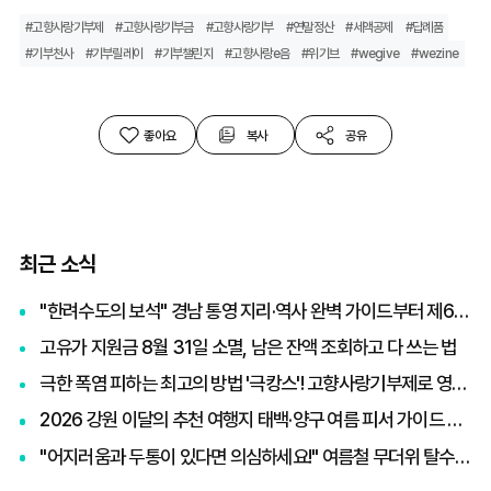
#고향사랑기부제
#고향사랑기부금
#고향사랑기부
#연말정산
#세액공제
#답례품
#기부천사
#기부릴레이
#기부챌린지
#고향사랑e음
#위기브
#wegive
#wezine
좋아요
복사
공유
최근 소식
"한려수도의 보석" 경남 통영 지리·역사 완벽 가이드부터 제65회 통영한산대첩축제까지 총정리
고유가 지원금 8월 31일 소멸, 남은 잔액 조회하고 다 쓰는 법
극한 폭염 피하는 최고의 방법 '극캉스'! 고향사랑기부제로 영화관람권 받고 세액공제까지 챙기기
2026 강원 이달의 추천 여행지 태백·양구 여름 피서 가이드 및 빙고 스탬프 투어 이벤트 혜택 총정리
"어지러움과 두통이 있다면 의심하세요!" 여름철 무더위 탈수증상 원인과 응급 대처법