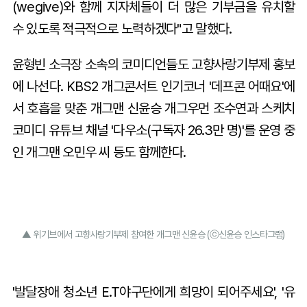
(wegive)와 함께 지자체들이 더 많은 기부금을 유치할
수 있도록 적극적으로 노력하겠다"고 말했다.
윤형빈 소극장 소속의 코미디언들도 고향사랑기부제 홍보
에 나선다. KBS2 개그콘서트 인기코너 '데프콘 어때요'에
서 호흡을 맞춘 개그맨 신윤승 개그우먼 조수연과 스케치
코미디 유튜브 채널 '다우소(구독자 26.3만 명)'를 운영 중
인 개그맨 오민우 씨 등도 함께한다.
▲ 위기브에서 고향사랑기부제 참여한 개그맨 신윤승 (ⓒ신윤승 인스타그램)
'발달장애 청소년 E.T야구단에게 희망이 되어주세요', '유