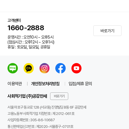
고객센터
1660-2888
바로가기
운영시간 : 오전10시 ~ 오후5시
(점심시간 : 오후12시 ~ 오후1시)
휴일 : 토요일, 일요일, 공휴일
이용약관
개인정보처리방침
입점/제휴 문의
사회적기업 (주)공감만세
바로가기
서울 마포구 동교로 128 (서교동) 진영빌딩 B동 6F 공감만세
고용노동부 사회적기업 지정번호 : 제 2012-061호
사업자등록번호 :
305-86-10687
통신판매업신고번호 :
제2020-서울중구-0701호