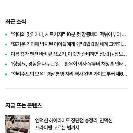
최근 소식
"악마의 맛? 아니, 치트키지!" 10분 컷 땅콩버터 떡볶이부터 효능·부작용 총정리
"뜨거운 거리에 방치된 아이들에게 쉼" 8월 8일 세계 고양이의 날, 나폴리 맛피아 권성준 셰프의 선한 영향력과 간곡한 호소
여름 휴가 펜션 바비큐 장보기, 이것만 준비하면 성공! (+장보기 체크리스트)
1형당뇨, 경험을 나누는 일｜환우회 이사·유튜버 채창훈 인터뷰 ②
"한려수도의 보석" 경남 통영 지리·역사 완벽 가이드부터 제65회 통영한산대첩축제까지 총정리
지금 뜨는 콘텐츠
인덕션 하이라이트 장단점 총정리, 인덕션
프라이팬 고르는 법까지