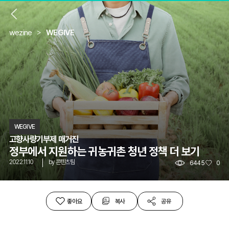
뒤
wezine
WEGIVE
WEGIVE
고향사량기부제 매거진
정부에서 지원하는 귀농귀촌 청년 정책 더 보기
2022.11.10
by
콘텐츠팀
6445
0
좋아요
복사
공유