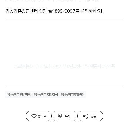
귀농귀촌종합센터 상담 ☎1899-9097로 문의하세요!
#고향사랑기부제 #고향사랑기부 #연말정산 #세액공제 #답례품
#귀농귀촌 청년정책
#귀농귀촌 길라잡이
#귀농귀촌종합센터
좋아요
복사
공유