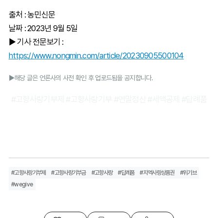
출처 : 농민신문
날짜 : 2023년 9월 5일
► 기사 전문보기 :
https://www.nongmin.com/article/20230905500104
►해당 글은 언론사의 사전 확인 후 업로드됨을 공지합니다.
#고향사랑기부제 #고향사랑기부 #연말정산 #세액공제 #답례품
#고향사랑기부제
#고향사랑기부금
#고향사랑
#답례품
#지역사랑상품권
#위기브
#wegive