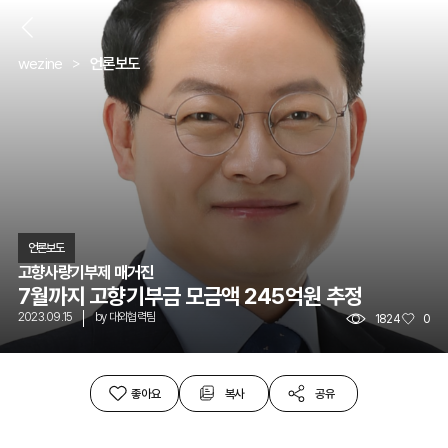
뒤
wezine
언론보도
언론보도
고향사량기부제 매거진
7월까지 고향기부금 모금액 245억원 추정
2023.09.15
by
대외협력팀
1824
0
좋아요
복사
공유