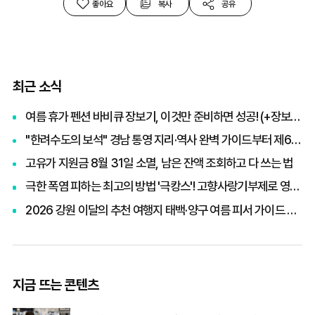
좋아요
복사
공유
최근 소식
여름 휴가 펜션 바비큐 장보기, 이것만 준비하면 성공! (+장보기 체크리스트)
"한려수도의 보석" 경남 통영 지리·역사 완벽 가이드부터 제65회 통영한산대첩축제까지 총정리
고유가 지원금 8월 31일 소멸, 남은 잔액 조회하고 다 쓰는 법
극한 폭염 피하는 최고의 방법 '극캉스'! 고향사랑기부제로 영화관람권 받고 세액공제까지 챙기기
2026 강원 이달의 추천 여행지 태백·양구 여름 피서 가이드 및 빙고 스탬프 투어 이벤트 혜택 총정리
지금 뜨는 콘텐츠