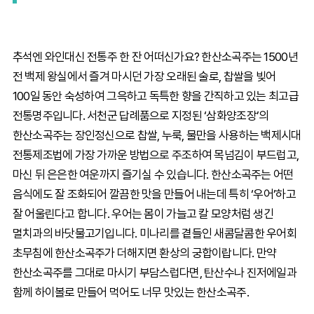
추석엔 와인대신 전통주 한 잔 어떠신가요? 한산소곡주는 1500년
전 백제 왕실에서 즐겨 마시던 가장 오래된 술로, 찹쌀을 빚어
100일 동안 숙성하여 그윽하고 독특한 향을 간직하고 있는 최고급
전통명주입니다. 서천군 답례품으로 지정된 ‘삼화양조장’의
한산소곡주는 장인정신으로 찹쌀, 누룩, 물만을 사용하는 백제시대
전통제조법에 가장 가까운 방법으로 주조하여 목넘김이 부드럽고,
마신 뒤 은은한 여운까지 즐기실 수 있습니다. 한산소곡주는 어떤
음식에도 잘 조화되어 깔끔한 맛을 만들어 내는데 특히 ‘우어’하고
잘 어울린다고 합니다. 우어는 몸이 가늘고 칼 모양처럼 생긴
멸치과의 바닷물고기입니다. 미나리를 곁들인 새콤달콤한 우어회
초무침에 한산소곡주가 더해지면 환상의 궁합이랍니다. 만약
한산소곡주를 그대로 마시기 부담스럽다면, 탄산수나 진저에일과
함께 하이볼로 만들어 먹어도 너무 맛있는 한산소곡주.