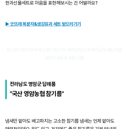
한과선물세트로 마음을 표현해보시는 건 어떨까요?
► 굿뜨래 복분자&생강유과 세트 받으러가기
#고향사랑기부제 #고향사랑기부 #연말정산 #세액공제 #답례품
#한우 #유과 #참기름
전라남도 영암군 답례품
"국산 영암농협 참기름"
냄새만 맡아도 배고파지는 고소한 참기름 냄새는 언제 맡아도