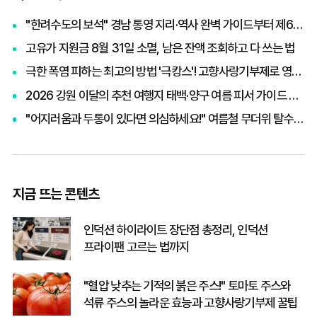
"한려수도의 보석" 경남 통영 지리·역사 완벽 가이드부터 제65회 통영한산대첩축제까지 총정리
고유가 지원금 8월 31일 소멸, 남은 잔액 조회하고 다 쓰는 법
극한 폭염 피하는 최고의 방법 '극캉스'! 고향사랑기부제로 영화관람권 받고 세액공제까지 챙기기
2026 강원 이달의 추천 여행지 태백·양구 여름 피서 가이드 및 빙고 스탬프 투어 이벤트 혜택 총정리
"어지러움과 두통이 있다면 의심하세요!" 여름철 무더위 탈수증상 원인과 응급 대처법
지금 뜨는 콘텐츠
인덕션 하이라이트 장단점 총정리, 인덕션
프라이팬 고르는 법까지
"혈압 낮추는 기적의 붉은 주스!" 토마토 주스와
석류 주스의 놀라운 효능과 고향사랑기부제 꿀팁