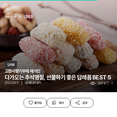
뒤
wezine
답례품
답례품
고향사량기부제 매거진
다가오는 추석명절, 선물하기 좋은 답례품 BEST 5
2023.09.11
by
에디터 상아
3373
1
좋아요
복사
공유