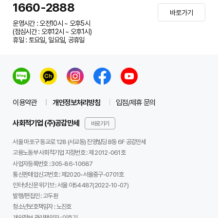
1660-2888
바로가기
운영시간 : 오전10시 ~ 오후5시
(점심시간 : 오후12시 ~ 오후1시)
휴일 : 토요일, 일요일, 공휴일
이용약관
개인정보처리방침
입점/제휴 문의
사회적기업 (주)공감만세
바로가기
서울 마포구 동교로 128 (서교동) 진영빌딩 B동 6F 공감만세
고용노동부 사회적기업 지정번호 : 제 2012-061호
사업자등록번호 :
305-86-10687
통신판매업신고번호 :
제2020-서울중구-0701호
인터넷신문 위기브 :
서울 아54487(2022-10-07)
발행/편집인 :
고두환
청소년보호책임자 :
노진호
개인정보 관리책임자 :
이호기