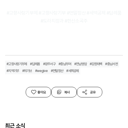
#고향사랑기부제 #고향사랑기부 #연말정산 #세액공제 #답례품
#도라지정과 #한산소곡주
#고향사랑기부제
#답례품
#광주서구
#충남부여
#전남영암
#강원태백
#충남서천
#지역기부
#위기브
#wegive
#연말정산
#세액공제
좋아요
복사
공유
최근 소식