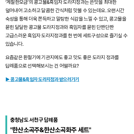
‘계절한모금’의 콩고물&흑임자 도라지정과는 쓴맛을 최대한
덜어내어 고소하고 달콤한 간식처럼 맛볼 수 있는데요. 오랜시간
숙성을 통해 더욱 쫀득하고 말랑한 식감을 느낄 수 있고, 콩고물을
묻힌 달달한 콩고물 도라지정과와 흑임자를 묻힌 단짠단짠
고급스러운 흑임자 도라지정과를 한 번에 세트구성으로 즐기실 수
있습니다.
요즘같은 환절기에 기관지에도 좋고 맛도 좋은 도라지 정과를
답례품으로 선택해보시는 건 어떨까요?
► 콩고물&흑임자 도라지정과 받으러가기
충청남도 서천구 답례품
"한산소곡주&한산소곡화주 세트"