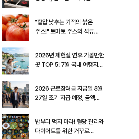
고르는 법까지
"혈압 낮추는 기적의 붉은
주스!" 토마토 주스와 석류
주스의 놀라운 효능과
고향사랑기부제 꿀팁
2026년 제헌절 연휴 가볼만한
곳 TOP 5! 7월 국내 여행지
추천 및 숨은 꿀팁 총정리
2026 근로장려금 지급일 8월
27일 조기 지급 예정, 금액
조회 및 감액 사유
밥부터 먹지 마라! 혈당 관리와
다이어트를 위한 거꾸로