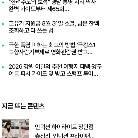
"한려수도의 보석" 경남 통영 지리·역사
완벽 가이드부터 제65회
통영한산대첩축제까지 총정리
고유가 지원금 8월 31일 소멸, 남은 잔액
조회하고 다 쓰는 법
극한 폭염 피하는 최고의 방법 '극캉스'!
고향사랑기부제로 영화관람권 받고
세액공제까지 챙기기
2026 강원 이달의 추천 여행지 태백·양구
여름 피서 가이드 및 빙고 스탬프 투어
이벤트 혜택 총정리
지금 뜨는 콘텐츠
인덕션 하이라이트 장단점
총정리, 인덕션 프라이팬