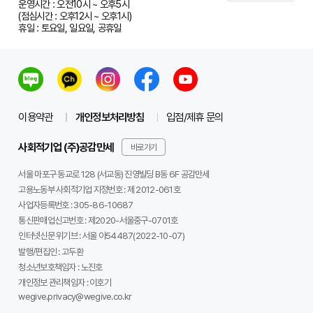
운영시간 : 오전10시 ~ 오후5시
(점심시간 : 오후12시 ~ 오후1시)
휴일 : 토요일, 일요일, 공휴일
이용약관
개인정보처리방침
입점/제휴 문의
사회적기업 (주)공감만세
바로가기
서울 마포구 동교로 128 (서교동) 진영빌딩 B동 6F 공감만세
고용노동부 사회적기업 지정번호 : 제 2012-061호
사업자등록번호 :
305-86-10687
통신판매업신고번호 :
제2020-서울중구-0701호
인터넷신문 위기브 :
서울 아54487(2022-10-07)
발행/편집인 :
고두환
청소년보호책임자 :
노진호
개인정보 관리책임자 :
이호기
wegive.privacy@wegive.co.kr