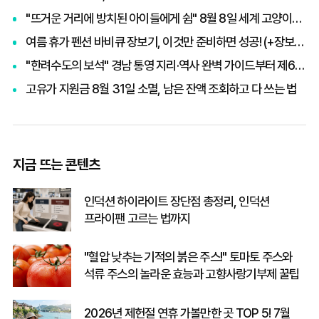
"뜨거운 거리에 방치된 아이들에게 쉼" 8월 8일 세계 고양이의 날, 나폴리 맛피아 권성준 셰프의 선한 영향력과 간곡한 호소
여름 휴가 펜션 바비큐 장보기, 이것만 준비하면 성공! (+장보기 체크리스트)
"한려수도의 보석" 경남 통영 지리·역사 완벽 가이드부터 제65회 통영한산대첩축제까지 총정리
고유가 지원금 8월 31일 소멸, 남은 잔액 조회하고 다 쓰는 법
지금 뜨는 콘텐츠
인덕션 하이라이트 장단점 총정리, 인덕션
프라이팬 고르는 법까지
"혈압 낮추는 기적의 붉은 주스!" 토마토 주스와
석류 주스의 놀라운 효능과 고향사랑기부제 꿀팁
2026년 제헌절 연휴 가볼만한 곳 TOP 5! 7월