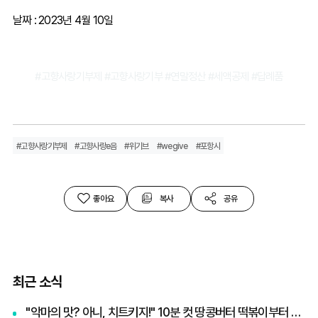
날짜 : 2023년 4월 10일
#고향사랑기부제 #고향사랑기부 #연말정산 #세액공제 #답례품
#고향사랑기부제
#고향사랑e음
#위기브
#wegive
#포항시
좋아요
복사
공유
최근 소식
"악마의 맛? 아니, 치트키지!" 10분 컷 땅콩버터 떡볶이부터 효능·부작용 총정리