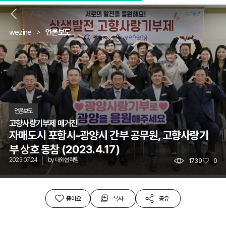
뒤
wezine
언론보도
언론보도
고향사량기부제 매거진
자매도시 포항시-광양시 간부 공무원, 고향사랑기
부 상호 동참 (2023.4.17)
2023.07.24
by
대외협력팀
1739
0
좋아요
복사
공유