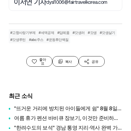
이서연 기자
dysl1006@fairtravelkorea.com
#고향사랑기부제
#세액공제
#답례품
#갓생러
#갓생
#갓생살기
#갓생루틴
#abc주스
#운동후단백질
좋아
복사
공유
요
최근 소식
"뜨거운 거리에 방치된 아이들에게 쉼" 8월 8일 세계 고양이의 날, 나폴리 맛피아 권성준 셰프의 선한 영향력과 간곡한 호소
여름 휴가 펜션 바비큐 장보기, 이것만 준비하면 성공! (+장보기 체크리스트)
"한려수도의 보석" 경남 통영 지리·역사 완벽 가이드부터 제65회 통영한산대첩축제까지 총정리