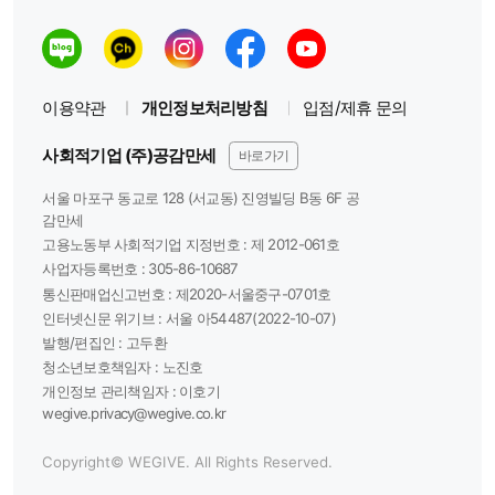
이용약관
개인정보처리방침
입점/제휴 문의
사회적기업 (주)공감만세
바로가기
서울 마포구 동교로 128 (서교동) 진영빌딩 B동 6F 공
감만세
고용노동부 사회적기업 지정번호 : 제 2012-061호
사업자등록번호 :
305-86-10687
통신판매업신고번호 :
제2020-서울중구-0701호
인터넷신문 위기브 :
서울 아54487(2022-10-07)
발행/편집인 :
고두환
청소년보호책임자 :
노진호
개인정보 관리책임자 :
이호기
wegive.privacy@wegive.co.kr
Copyright© WEGIVE. All Rights Reserved.