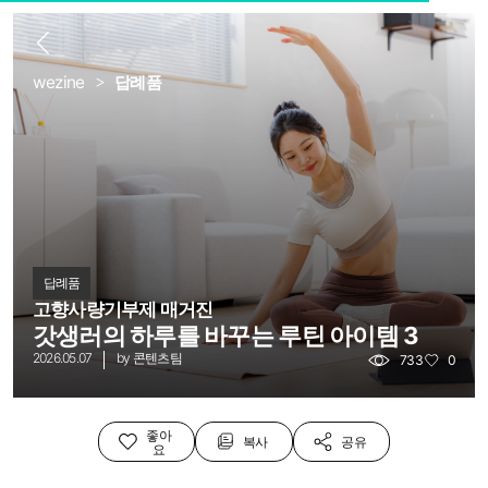
로
뒤
wezine
답례품
답례품
고향사량기부제 매거진
갓생러의 하루를 바꾸는 루틴 아이템 3
2026.05.07
by
콘텐츠팀
733
0
좋아
복사
공유
요