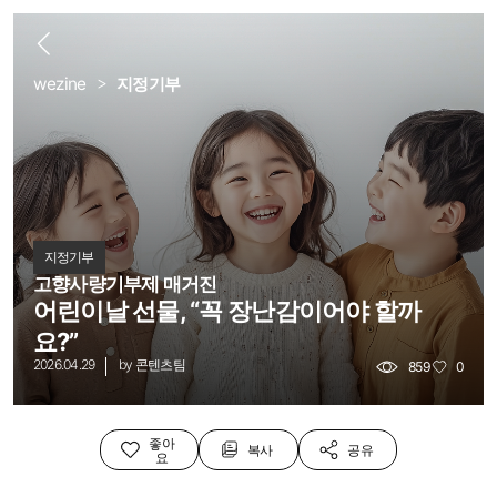
로
뒤
wezine
지정기부
지정기부
고향사량기부제 매거진
어린이날 선물, “꼭 장난감이어야 할까
요?”
2026.04.29
by
콘텐츠팀
859
0
좋아
복사
공유
요