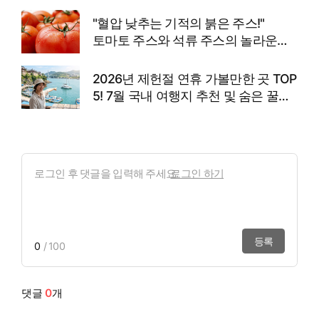
사유
"혈압 낮추는 기적의 붉은 주스!"
토마토 주스와 석류 주스의 놀라운
효능과 고향사랑기부제 꿀팁
2026년 제헌절 연휴 가볼만한 곳 TOP
5! 7월 국내 여행지 추천 및 숨은 꿀팁
총정리
로그인 하기
등록
0
/ 100
댓글
0
개