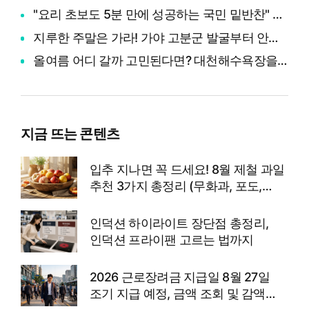
"요리 초보도 5분 만에 성공하는 국민 밑반찬" 멸치 크기별 손질법부터 칼슘 200% 흡수하는 멸치볶음 레시피
지루한 주말은 가라! 가야 고분군 발굴부터 안동 야간 풍류까지 20-30대 취향 저격 세계유산 투어
올여름 어디 갈까 고민된다면? 대천해수욕장을 찾는 이유 5가지 (ft. 여행 경비 절약 꿀팁)
지금 뜨는 콘텐츠
입추 지나면 꼭 드세요! 8월 제철 과일
추천 3가지 총정리 (무화과, 포도,
복숭아)
인덕션 하이라이트 장단점 총정리,
인덕션 프라이팬 고르는 법까지
2026 근로장려금 지급일 8월 27일
조기 지급 예정, 금액 조회 및 감액