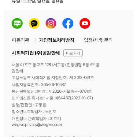
휴일 : 토요일, 일요일, 공휴일
이용약관
개인정보처리방침
입점/제휴 문의
사회적기업 (주)공감만세
바로가기
서울 마포구 동교로 128 (서교동) 진영빌딩 B동 6F 공
감만세
고용노동부 사회적기업 지정번호 : 제 2012-061호
사업자등록번호 :
305-86-10687
통신판매업신고번호 :
제2020-서울중구-0701호
인터넷신문 위기브 :
서울 아54487(2022-10-07)
발행/편집인 :
고두환
청소년보호책임자 :
노진호
개인정보 관리책임자 :
이호기
wegive.privacy@wegive.co.kr