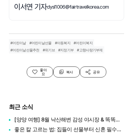
이서연 기자
dysl1006@fairtravelkorea.com
#어린이날
#어린이날선물
#아동복지
#어린이복지
#어린이날선물추천
#위기브
#지정기부
#고향사랑기부제
좋아
복사
공유
요
최근 소식
[양양 여행] 8월 낙산해변 감성 야시장 & 똑똑하게 여행 경비 아끼는 꿀팁
좋은 칼 고르는 법: 집들이 선물부터 신혼 필수템까지