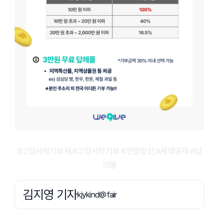
#고향사랑기부제 #고향사랑기부 #연말정산 #세액공제 #답
례품
김지영 기자
kjykind@fair