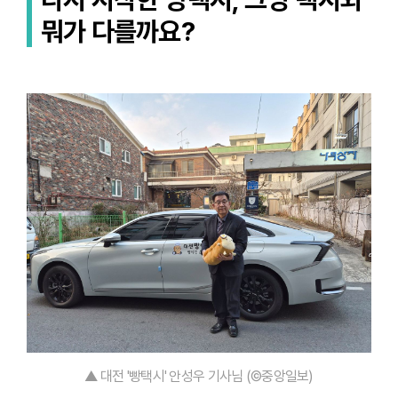
뭐가 다를까요?
▲ 대전 '빵택시' 안성우 기사님 (©중앙일보)