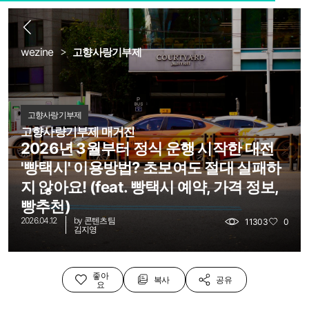
로
뒤
wezine
고향사랑기부제
고향사랑기부제
고향사량기부제 매거진
2026년 3월부터 정식 운행 시작한 대전
'빵택시' 이용방법? 초보여도 절대 실패하
지 않아요! (feat. 빵택시 예약, 가격 정보,
빵추천)
2026.04.12
by
콘텐츠팀
11303
0
김지영
좋아
복사
공유
요