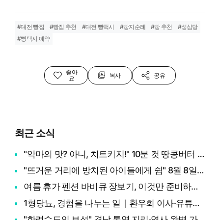
#대전 빵집
#빵집 추천
#대전 빵택시
#빵지순례
#빵 추천
#성심당
#빵택시 예약
좋아
복사
공유
요
최근 소식
"악마의 맛? 아니, 치트키지!" 10분 컷 땅콩버터 떡볶이부터 효능·부작용 총정리
"뜨거운 거리에 방치된 아이들에게 쉼" 8월 8일 세계 고양이의 날, 나폴리 맛피아 권성준 셰프의 선한 영향력과 간곡한 호소
여름 휴가 펜션 바비큐 장보기, 이것만 준비하면 성공! (+장보기 체크리스트)
1형당뇨, 경험을 나누는 일｜환우회 이사·유튜버 채창훈 인터뷰 ②
"한려수도의 보석" 경남 통영 지리·역사 완벽 가이드부터 제65회 통영한산대첩축제까지 총정리