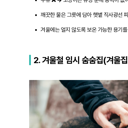
우유
❌
→
고양이는 유당 분해 능력이 없어
깨끗한 물은 그릇에 담아 햇볕 직사광선 
겨울에는 얼지 않도록 보온 가능한 용기를
2.
겨울철 임시 숨숨집(겨울집