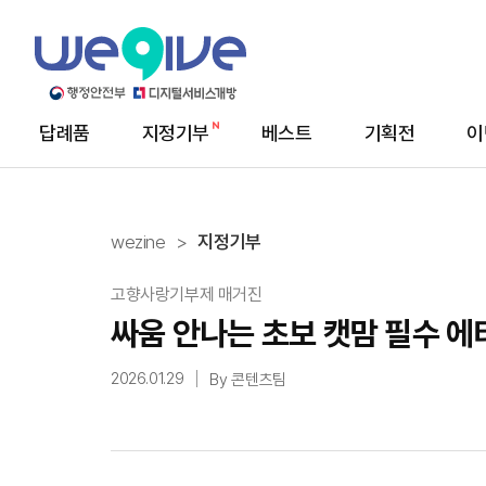
답례품
지정기부
베스트
기획전
이
메
뉴
wezine
지정기부
고향사랑기부제 매거진
싸움 안나는 초보 캣맘 필수 에
2026.01.29
By 콘텐츠팀