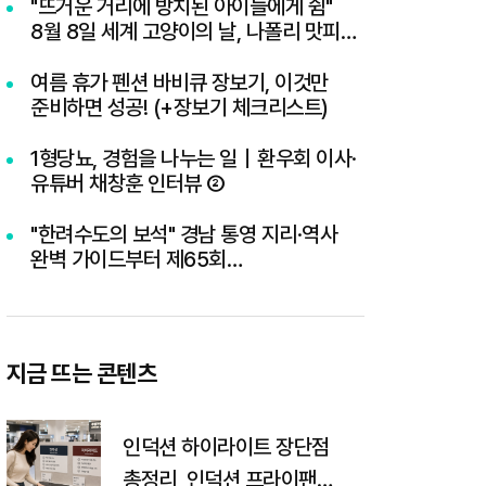
"뜨거운 거리에 방치된 아이들에게 쉼"
8월 8일 세계 고양이의 날, 나폴리 맛피아
권성준 셰프의 선한 영향력과 간곡한 호소
여름 휴가 펜션 바비큐 장보기, 이것만
준비하면 성공! (+장보기 체크리스트)
1형당뇨, 경험을 나누는 일｜환우회 이사·
유튜버 채창훈 인터뷰 ②
"한려수도의 보석" 경남 통영 지리·역사
완벽 가이드부터 제65회
통영한산대첩축제까지 총정리
지금 뜨는 콘텐츠
인덕션 하이라이트 장단점
총정리, 인덕션 프라이팬