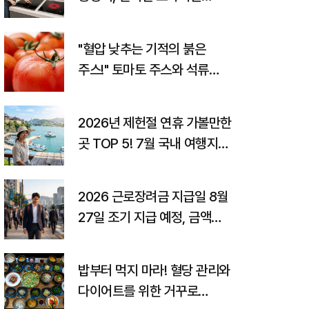
고르는 법까지
"혈압 낮추는 기적의 붉은
주스!" 토마토 주스와 석류
주스의 놀라운 효능과
고향사랑기부제 꿀팁
2026년 제헌절 연휴 가볼만한
곳 TOP 5! 7월 국내 여행지
추천 및 숨은 꿀팁 총정리
2026 근로장려금 지급일 8월
27일 조기 지급 예정, 금액
조회 및 감액 사유
밥부터 먹지 마라! 혈당 관리와
다이어트를 위한 거꾸로