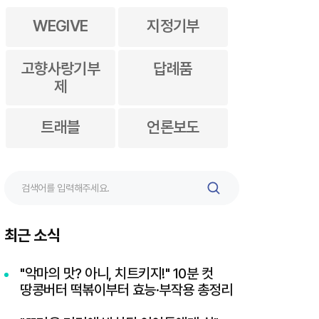
WEGIVE
지정기부
고향사랑기부
답례품
제
트래블
언론보도
검
색
최근 소식
"악마의 맛? 아니, 치트키지!" 10분 컷
땅콩버터 떡볶이부터 효능·부작용 총정리