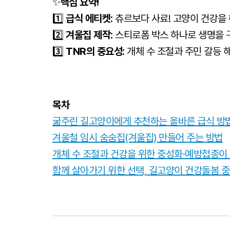
✨
핵심 요약!
1️⃣
급식 에티켓:
츄르보다 사료! 고양이 건강을
2️⃣
겨울집 제작:
스티로폼 박스 하나로 생명을 
3️⃣
TNR의 중요성:
개체 수 조절과 주민 갈등 
목차
굶주린 길고양이에게 추천하는 올바른 급식 방
겨울철 임시 숨숨집(겨울집) 만들어 주는 방법
개체 수 조절과 건강을 위한 중성화·예방접종이
함께 살아가기 위한 선택, 길고양이 건강돌봄 