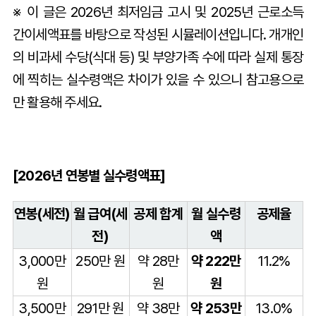
※ 이 글은 2026년 최저임금 고시 및 2025년 근로소득
간이세액표를 바탕으로 작성된 시뮬레이션입니다. 개개인
의 비과세 수당(식대 등) 및 부양가족 수에 따라 실제 통장
에 찍히는 실수령액은 차이가 있을 수 있으니 참고용으로
만 활용해 주세요.
[2026년 연봉별 실수령액표]
연봉(세전)
월 급여(세
공제 합계
월 실수령
공제율
전)
액
3,000만
250만 원
약 28만
약 222만
11.2%
원
원
원
3,500만
291만 원
약 38만
약 253만
13.0%