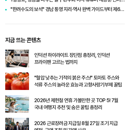
"한려수도의 보석" 경남 통영 지리·역사 완벽 가이드부터 제65회 통영한산대첩축제까지 총정리
지금 뜨는 콘텐츠
인덕션 하이라이트 장단점 총정리, 인덕션
프라이팬 고르는 법까지
"혈압 낮추는 기적의 붉은 주스!" 토마토 주스와
석류 주스의 놀라운 효능과 고향사랑기부제 꿀팁
2026년 제헌절 연휴 가볼만한 곳 TOP 5! 7월
국내 여행지 추천 및 숨은 꿀팁 총정리
2026 근로장려금 지급일 8월 27일 조기 지급