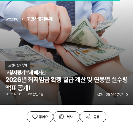
뒤
wezine
고향사랑기부제
고향사랑기부제
고향사량기부제 매거진
2026년 최저임금 확정 월급 계산 및 연봉별 실수령
액표 공개!
2025.12.26
by
컨텐츠팀
294607
0
좋아요
복사
공유