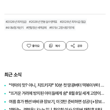
#2026년 최저임금
#2026년 연봉 실수령액표
#2026년 최저시급 월급
#4대보험 계산기
#연말정산 세액공제
#위기브 고향사랑기부제
좋아요
복사
공유
최근 소식
"악마의 맛? 아니, 치트키지!" 10분 컷 땅콩버터 떡볶이부터 효능·부작용 총정리
"뜨거운 거리에 방치된 아이들에게 쉼" 8월 8일 세계 고양이의 날, 나폴리 맛피아 권성준 셰프의 선한 영향력과 간곡한 호소
여름 휴가 펜션 바비큐 장보기, 이것만 준비하면 성공! (+장보기 체크리스트)
1형당뇨, 경험을 나누는 일｜환우회 이사·유튜버 채창훈 인터뷰 ②