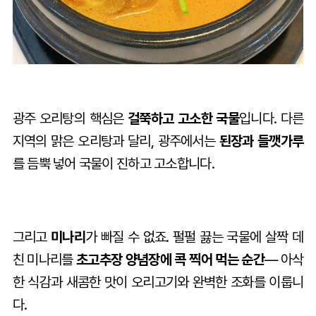
광주 오리탕의 핵심은
걸쭉하고 고소한 국물
입니다. 다른
지역의 맑은 오리탕과 달리, 광주에서는
된장과 들깻가루
를 듬뿍 넣어 국물이 진하고 고소합니다.
그리고
미나리
가 빠질 수 없죠. 펄펄 끓는 국물에 살짝 데
친 미나리를
초고추장 양념장에 콕 찍어 먹는 순간
— 아삭
한 식감과 새콤한 맛이 오리고기와 완벽한 조화를 이룹니
다.