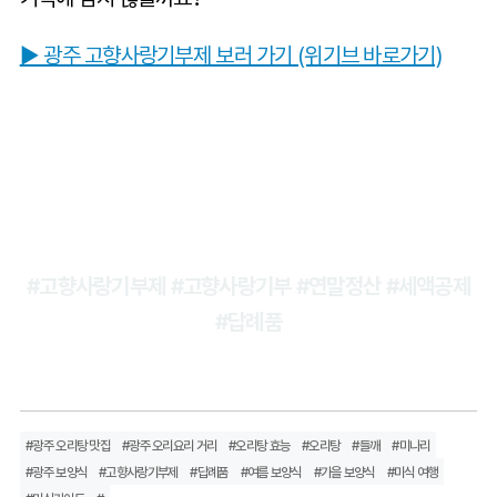
▶︎ 광주 고향사랑기부제 보러 가기 (위기브 바로가기)
#고향사랑기부제 #고향사랑기부 #연말정산 #세액공제
#답례품
#광주 오리탕 맛집
#광주 오리요리 거리
#오리탕 효능
#오리탕
#들깨
#미나리
#광주 보양식
#고향사랑기부제
#답례품
#여름 보양식
#가을 보양식
#미식 여행