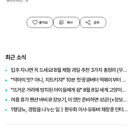
#미식가이드
#
좋아요
복사
공유
최근 소식
입추 지나면 꼭 드세요! 8월 제철 과일 추천 3가지 총정리 (무화과, 포도, 복숭아)
"악마의 맛? 아니, 치트키지!" 10분 컷 땅콩버터 떡볶이부터 효능·부작용 총정리
"뜨거운 거리에 방치된 아이들에게 쉼" 8월 8일 세계 고양이의 날, 나폴리 맛피아 권성준 셰프의 선한 영향력과 간곡한 호소
여름 휴가 펜션 바비큐 장보기, 이것만 준비하면 성공! (+장보기 체크리스트)
1형당뇨, 경험을 나누는 일｜환우회 이사·유튜버 채창훈 인터뷰 ②