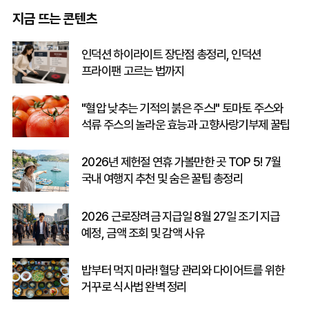
지금 뜨는 콘텐츠
인덕션 하이라이트 장단점 총정리, 인덕션
프라이팬 고르는 법까지
"혈압 낮추는 기적의 붉은 주스!" 토마토 주스와
석류 주스의 놀라운 효능과 고향사랑기부제 꿀팁
2026년 제헌절 연휴 가볼만한 곳 TOP 5! 7월
국내 여행지 추천 및 숨은 꿀팁 총정리
2026 근로장려금 지급일 8월 27일 조기 지급
예정, 금액 조회 및 감액 사유
밥부터 먹지 마라! 혈당 관리와 다이어트를 위한
거꾸로 식사법 완벽 정리