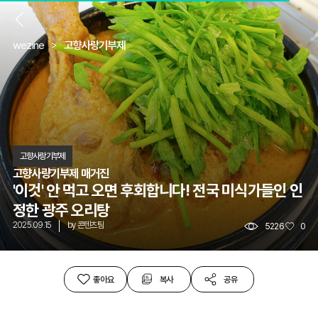
뒤
wezine
고향사랑기부제
고향사랑기부제
고향사량기부제 매거진
'이것' 안 먹고 오면 후회합니다! 전국 미식가들인 인
정한 광주 오리탕
2025.09.15
by
콘텐츠팀
5226
0
좋아요
복사
공유