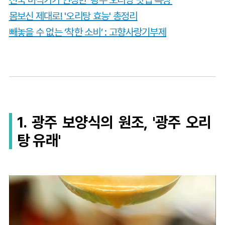
몸보신 제대로! '오리탕 효능' 총정리
빼놓을 수 없는 ‘착한 소비’ : 고향사랑기부제
1. 광주 보양식의 원조, '광주 오리
탕 유래'