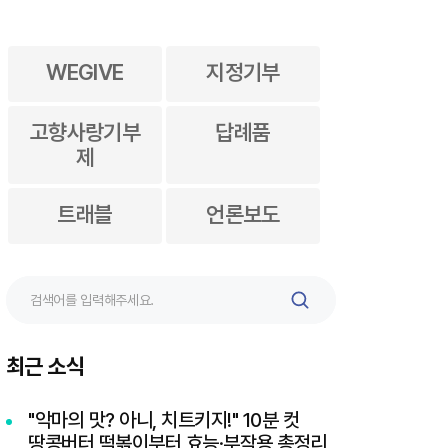
WEGIVE
지정기부
고향사랑기부
답례품
제
트래블
언론보도
검
색
최근 소식
"악마의 맛? 아니, 치트키지!" 10분 컷
땅콩버터 떡볶이부터 효능·부작용 총정리