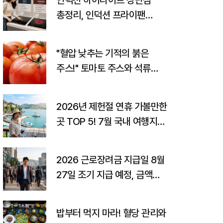
인덕션 하이라이트 장단점
총정리, 인덕션 프라이팬
고르는 법까지
"혈압 낮추는 기적의 붉은
주스!" 토마토 주스와 석류
주스의 놀라운 효능과
고향사랑기부제 꿀팁
2026년 제헌절 연휴 가볼만한
곳 TOP 5! 7월 국내 여행지
추천 및 숨은 꿀팁 총정리
2026 근로장려금 지급일 8월
27일 조기 지급 예정, 금액
조회 및 감액 사유
밥부터 먹지 마라! 혈당 관리와