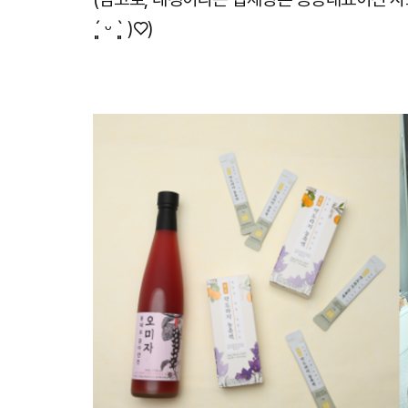
´͈ ᵕ `͈ )♡)