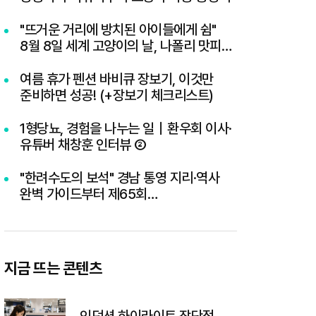
"뜨거운 거리에 방치된 아이들에게 쉼"
8월 8일 세계 고양이의 날, 나폴리 맛피아
권성준 셰프의 선한 영향력과 간곡한 호소
여름 휴가 펜션 바비큐 장보기, 이것만
준비하면 성공! (+장보기 체크리스트)
1형당뇨, 경험을 나누는 일｜환우회 이사·
유튜버 채창훈 인터뷰 ②
"한려수도의 보석" 경남 통영 지리·역사
완벽 가이드부터 제65회
통영한산대첩축제까지 총정리
지금 뜨는 콘텐츠