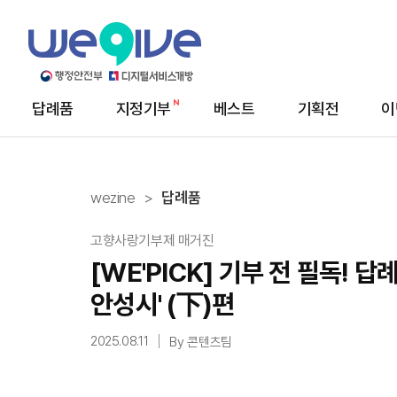
답례품
지정기부
베스트
기획전
이
메
뉴
wezine
답례품
고향사랑기부제 매거진
[WE'PICK] 기부 전 필독!
안성시' (下)편
2025.08.11
By 콘텐츠팀