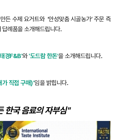
만든 수제 요거트와 ‘안성맞춤 시골농가’ 주문 즉
참깨 답례품을 소개해드립니다.
'태경F&B'
와
'도드람 한돈'
을 소개해드립니다.
가 직접 구매)’
임을 밝힙니다.
든 한국 음료의 자부심"