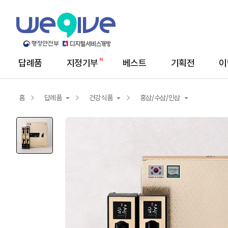
답례품
지정기부
베스트
기획전
이
메
뉴
답
례
홈
답례품
건강식품
홍삼/수삼/인삼
품
상
세
답례품
농산물
홍삼/수삼/인삼
지정기부
서비스/상품권
꿀/오미자/약용
축산/수산물
기타건강식품
가공식품
건강즙/농축액
건강식품
생활용품