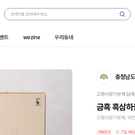
벤트
wezine
우리동네
충청남
고향사랑기부제 답례
금흑 흑삼하늘
고향사랑기부제, 10
2~7일 예상
배송안내