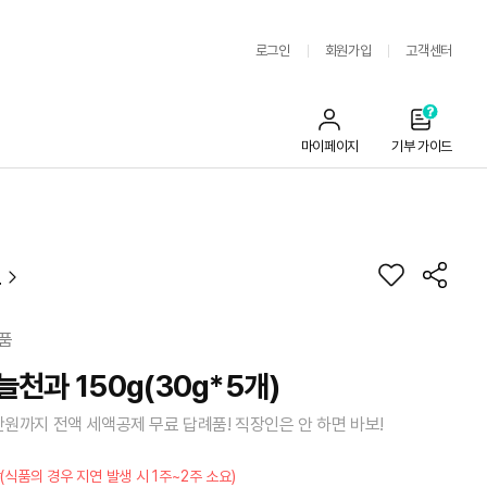
로그인
회원가입
고객센터
마이페이지
기부 가이드
도
품
천과 150g(30g*5개)
만원까지 전액 세액공제 무료 답례품! 직장인은 안 하면 바보!
(식품의 경우 지연 발생 시 1주~2주 소요)