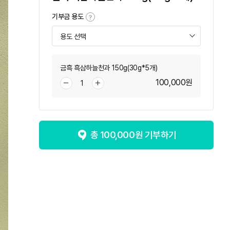
기부금 용도
금흑 흑삼하늘천과 150g(30g*5개)
100,000
원
총
100,000
원 기부하기