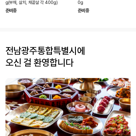
g(부채, 살치, 채끝살 각 400g)
0g
준비중
준비중
전남광주통합특별시에
오신 걸 환영합니다