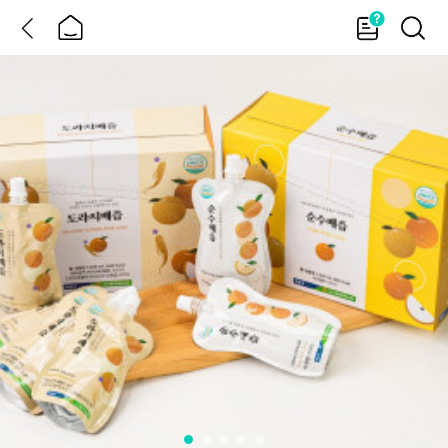
뒤
홈
가
검
이
색
드