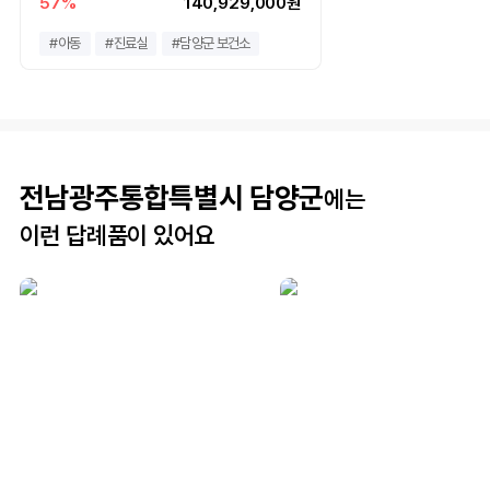
57%
140,929,000원
#
아동
#
진료실
#
담양군 보건소
전남광주통합특별시 담양군
에는
이런 답례품이 있어요