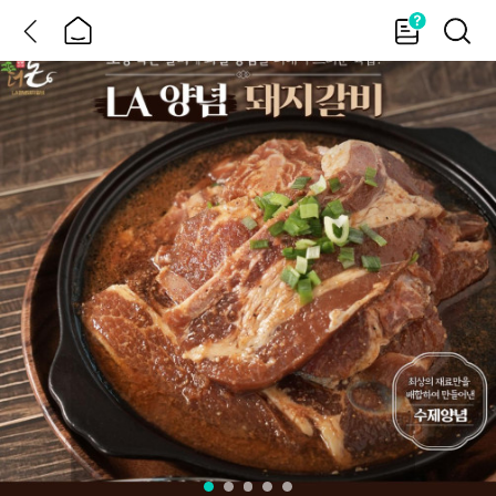
뒤
홈
가
검
이
색
드