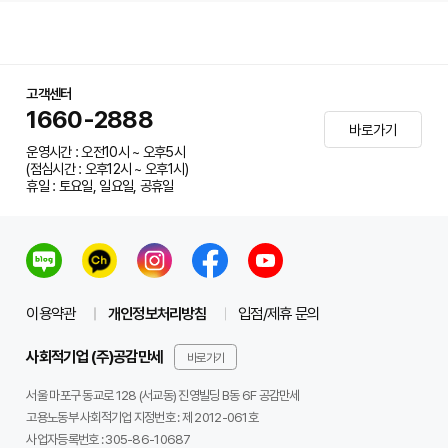
고객센터
1660-2888
바로가기
운영시간 : 오전10시 ~ 오후5시
(점심시간 : 오후12시 ~ 오후1시)
휴일 : 토요일, 일요일, 공휴일
이용약관
개인정보처리방침
입점/제휴 문의
사회적기업 (주)공감만세
바로가기
서울 마포구 동교로 128 (서교동) 진영빌딩 B동 6F 공감만세
고용노동부 사회적기업 지정번호 : 제 2012-061호
사업자등록번호 :
305-86-10687