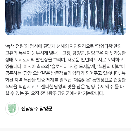
‘녹색 정원’의 명성에 걸맞게 천혜의 자연환경으로 ‘담양다움’만의
고유의 특색이 눈부시게 빛나는 고장, 담양군. 담양군은 지속 가능한
생태 도시로서의 발전상을 그리며, 새로운 천년의 도시로 도약하고
있습니다. 아시아 최초의 ‘슬로시티’ 지정 도시답게, ‘느림의 미학’이
공존하는 ‘담양 오방길'은 방문객들의 쉼터가 되어주고 있습니다. 특
화된 지역 특산물 인증 체계를 일궈낸 ‘대숲맑은’ 통합상표로 건강한
식탁을 책임지고, 트렌디한 담양의 맛을 담은 ‘담양 수제 맥주’를 마
실 수 있는 곳, 오직 전남광주 담양군에서만 가능합니다.
전남광주 담양군