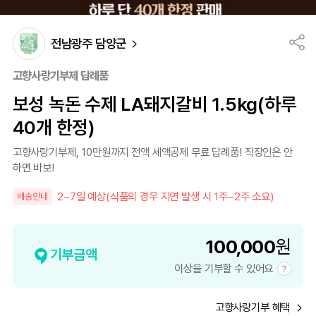
전남광주 담양군
고향사랑기부제 답례품
보성 녹돈 수제 LA돼지갈비 1.5kg(하루
40개 한정)
고향사랑기부제, 10만원까지 전액 세액공제 무료 답례품! 직장인은 안
하면 바보!
2~7일 예상(식품의 경우 지연 발생 시 1주~2주 소요)
배송안내
100,000
원
기부금액
이상을 기부할 수 있어요
고향사랑기부 혜택