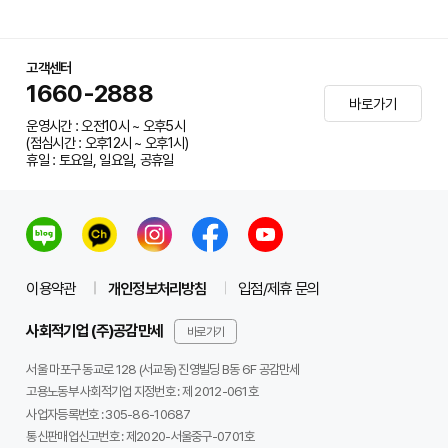
고객센터
1660-2888
바로가기
운영시간 : 오전10시 ~ 오후5시
(점심시간 : 오후12시 ~ 오후1시)
휴일 : 토요일, 일요일, 공휴일
이용약관
개인정보처리방침
입점/제휴 문의
사회적기업 (주)공감만세
바로가기
서울 마포구 동교로 128 (서교동) 진영빌딩 B동 6F 공감만세
고용노동부 사회적기업 지정번호 : 제 2012-061호
사업자등록번호 :
305-86-10687
통신판매업신고번호 :
제2020-서울중구-0701호