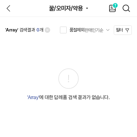
뒤
가
SEAR
꿀/오미자/약용
이
드
품절제외
'
Array
' 검색결과
0
개
필터
'Array'
에 대한 답례품 검색 결과가 없습니다.