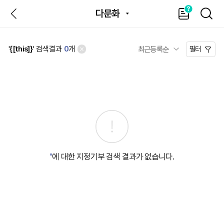
뒤
가
SEAR
다문화
이
드
'
{[this]}
' 검색결과
0
개
필터
''
에 대한 지정기부 검색 결과가 없습니다.