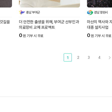
충남 부여군
경남 창원시
귀갓길을
더 안전한 출생을 위해, 부여군 산부인과
마산의 역사와 자
의료장비 교체 프로젝트
대종 설치사업
0
0
원 기부 시 무료
원 기부 시 무료
2
3
4
1