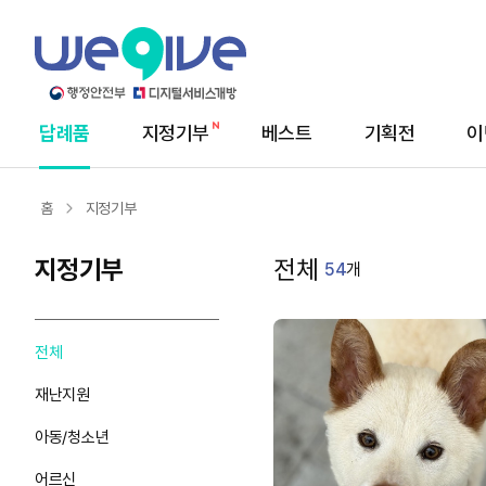
답례품
지정기부
베스트
기획전
이
메
뉴
홈
지정기부
지정기부
전체
54
개
전체
재난지원
아동/청소년
어르신