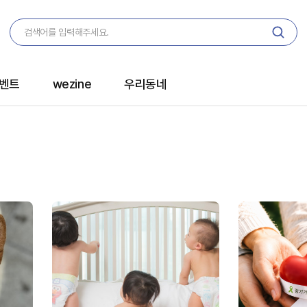
벤트
wezine
우리동네