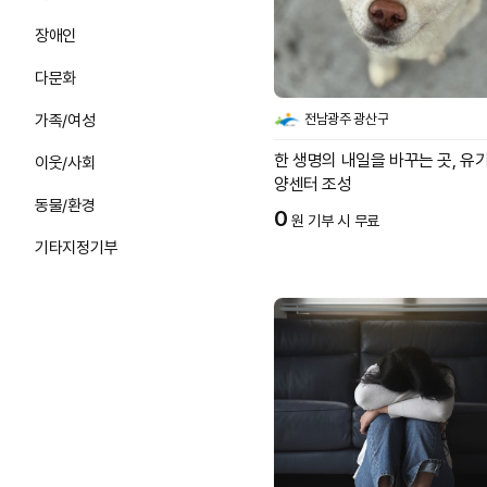
장애인
다문화
가족/여성
전남광주 광산구
한 생명의 내일을 바꾸는 곳, 유
이웃/사회
양센터 조성
동물/환경
0
원 기부 시 무료
기타지정기부