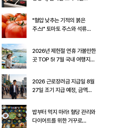
고르는 법까지
"혈압 낮추는 기적의 붉은
주스!" 토마토 주스와 석류
주스의 놀라운 효능과
고향사랑기부제 꿀팁
2026년 제헌절 연휴 가볼만한
곳 TOP 5! 7월 국내 여행지
추천 및 숨은 꿀팁 총정리
2026 근로장려금 지급일 8월
27일 조기 지급 예정, 금액
조회 및 감액 사유
밥부터 먹지 마라! 혈당 관리와
다이어트를 위한 거꾸로