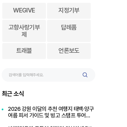
WEGIVE
지정기부
고향사랑기부
답례품
제
트래블
언론보도
검
색
최근 소식
2026 강원 이달의 추천 여행지 태백·양구
여름 피서 가이드 및 빙고 스탬프 투어
이벤트 혜택 총정리