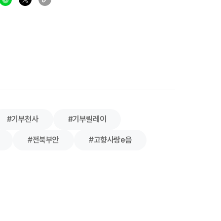
#기부천사
#기부릴레이
#전북부안
#고향사랑e음