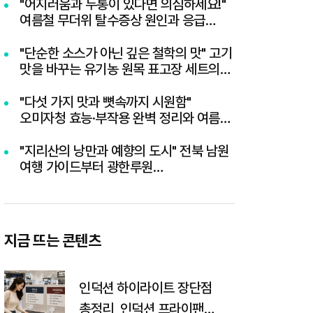
"어지러움과 두통이 있다면 의심하세요!"
여름철 무더위 탈수증상 원인과 응급
대처법
"단순한 소스가 아닌 깊은 철학의 맛" 고기
맛을 바꾸는 유기농 원목 표고장 세트의
모든 것
"다섯 가지 맛과 뼛속까지 시원함"
오미자청 효능·부작용 완벽 정리와 여름
홈카페 음료 레시피 3선
"지리산의 낭만과 예향의 도시" 전북 남원
여행 가이드부터 광한루원
달빛버스킹까지 총정리
지금 뜨는 콘텐츠
인덕션 하이라이트 장단점
총정리, 인덕션 프라이팬