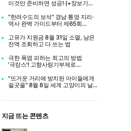
이것만 준비하면 성공! (+장보기
체크리스트)
"한려수도의 보석" 경남 통영 지리·
역사 완벽 가이드부터 제65회
통영한산대첩축제까지 총정리
고유가 지원금 8월 31일 소멸, 남은
잔액 조회하고 다 쓰는 법
극한 폭염 피하는 최고의 방법
'극캉스'! 고향사랑기부제로
영화관람권 받고 세액공제까지
챙기기
"뜨거운 거리에 방치된 아이들에게
쉴곳을" 8월 8일 세계 고양이의 날,
나폴리 맛피아 권성준 셰프의 선한
영향력과 간곡한 호소
지금 뜨는 콘텐츠