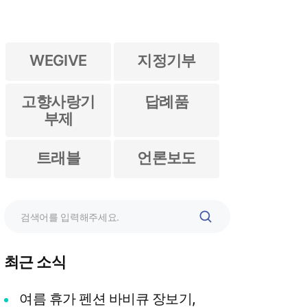
WEGIVE
지정기부
고향사랑기
답례품
부제
트래블
언론보도
검
색
최근 소식
여름 휴가 펜션 바비큐 장보기,