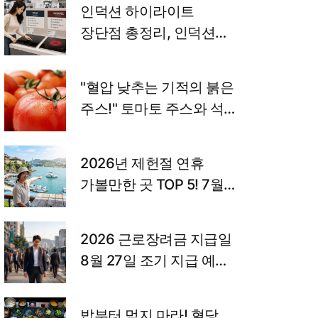
인덕션 하이라이트
장단점 총정리, 인덕션
프라이팬 고르는 법까지
"혈압 낮추는 기적의 붉은
주스!" 토마토 주스와 석류
주스의 놀라운 효능과
고향사랑기부제 꿀팁
2026년 제헌절 연휴
가볼만한 곳 TOP 5! 7월
국내 여행지 추천 및 숨은
꿀팁 총정리
2026 근로장려금 지급일
8월 27일 조기 지급 예정,
금액 조회 및 감액 사유
밥부터 먹지 마라! 혈당