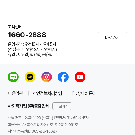
고객센터
1660-2888
바로가기
운영시간 : 오전10시 ~ 오후5시
(점심시간 : 오후12시 ~ 오후1시)
휴일 : 토요일, 일요일, 공휴일
이용약관
개인정보처리방침
입점/제휴 문의
사회적기업 (주)공감만세
바로가기
서울 마포구 동교로 128 (서교동) 진영빌딩 B동 6F 공감만세
고용노동부 사회적기업 지정번호 : 제 2012-061호
사업자등록번호 :
305-86-10687