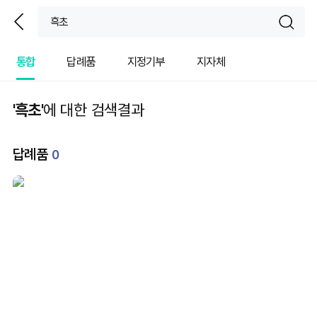
뒤
sear
통합
답례품
지정기부
지자체
'흑초'
에 대한 검색결과
답례품
0