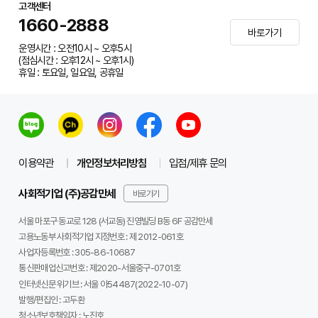
고객센터
1660-2888
바로가기
운영시간 : 오전10시 ~ 오후5시
(점심시간 : 오후12시 ~ 오후1시)
휴일 : 토요일, 일요일, 공휴일
이용약관
개인정보처리방침
입점/제휴 문의
사회적기업 (주)공감만세
바로가기
서울 마포구 동교로 128 (서교동) 진영빌딩 B동 6F 공감만세
고용노동부 사회적기업 지정번호 : 제 2012-061호
사업자등록번호 :
305-86-10687
통신판매업신고번호 :
제2020-서울중구-0701호
인터넷신문 위기브 :
서울 아54487(2022-10-07)
발행/편집인 :
고두환
청소년보호책임자 :
노진호