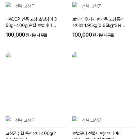
전북 고창군
전북 고창군
HACCP 인증 고창 초벌장어 3
보양식 우거지 한가득 고창풍천
50g~400g(손질 초벌 후 1~2
장어탕 1.95kg(0.65kg*3봉
마리)
지)
100,000
100,000
원 기부 시 무료
원 기부 시 무료
전북 고창군
전북 고창군
고창군수협 풍천장어 400g(2
초벌구이 선물세트(장어 1마리