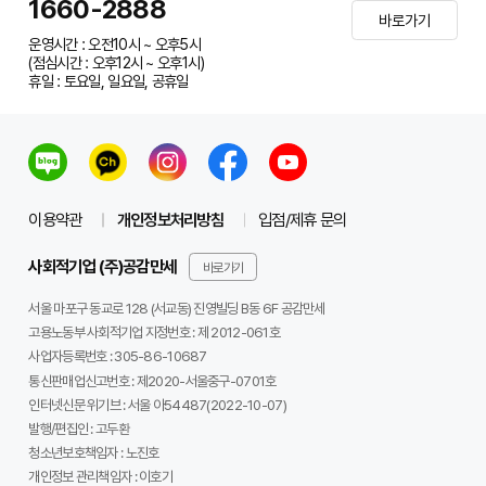
1660-2888
바로가기
운영시간 : 오전10시 ~ 오후5시
(점심시간 : 오후12시 ~ 오후1시)
휴일 : 토요일, 일요일, 공휴일
이용약관
개인정보처리방침
입점/제휴 문의
사회적기업 (주)공감만세
바로가기
서울 마포구 동교로 128 (서교동) 진영빌딩 B동 6F 공감만세
고용노동부 사회적기업 지정번호 : 제 2012-061호
사업자등록번호 :
305-86-10687
통신판매업신고번호 :
제2020-서울중구-0701호
인터넷신문 위기브 :
서울 아54487(2022-10-07)
발행/편집인 :
고두환
청소년보호책임자 :
노진호
개인정보 관리책임자 :
이호기