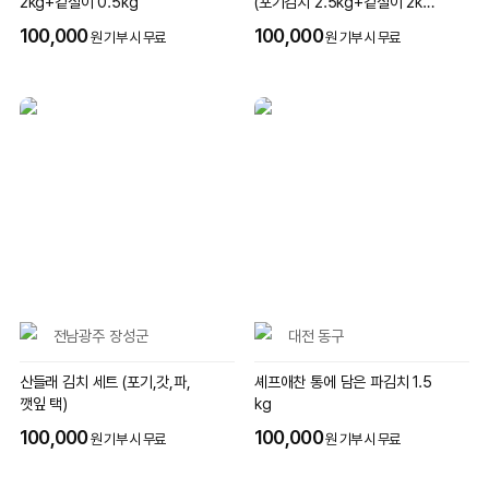
2kg+겉절이 0.5kg
(포기김치 2.5kg+겉절이 2kg
+총각김치 1kg)
100,000
100,000
원 기부 시 무료
원 기부 시 무료
전남광주 장성군
대전 동구
산들래 김치 세트 (포기,갓,파,
셰프애찬 통에 담은 파김치 1.5
깻잎 택)
kg
100,000
100,000
원 기부 시 무료
원 기부 시 무료