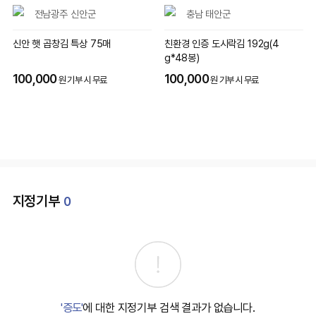
전남광주 신안군
충남 태안군
신안 햇 곱창김 특상 75매
친환경 인증 도시락김 192g(4
g*48봉)
100,000
100,000
원 기부 시 무료
원 기부 시 무료
지정기부
0
'증도'
에 대한 지정기부 검색 결과가 없습니다.