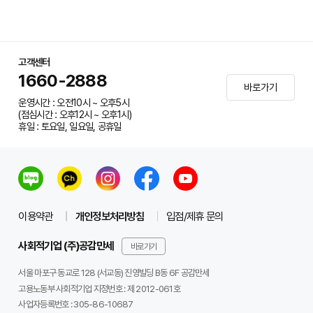
고객센터
1660-2888
바로가기
운영시간 : 오전10시 ~ 오후5시
(점심시간 : 오후12시 ~ 오후1시)
휴일 : 토요일, 일요일, 공휴일
이용약관
개인정보처리방침
입점/제휴 문의
사회적기업 (주)공감만세
바로가기
서울 마포구 동교로 128 (서교동) 진영빌딩 B동 6F 공감만세
고용노동부 사회적기업 지정번호 : 제 2012-061호
사업자등록번호 :
305-86-10687