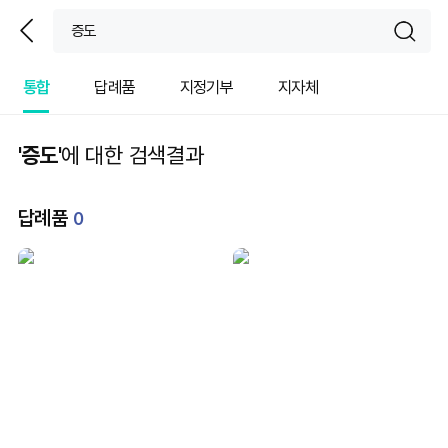
뒤
sear
통합
답례품
지정기부
지자체
'증도'
에 대한 검색결과
답례품
0