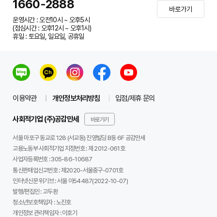
1660-2888
바로가기
운영시간 : 오전10시 ~ 오후5시
(점심시간 : 오후12시 ~ 오후1시)
휴일 : 토요일, 일요일, 공휴일
이용약관
개인정보처리방침
입점/제휴 문의
사회적기업 (주)공감만세
바로가기
서울 마포구 동교로 128 (서교동) 진영빌딩 B동 6F 공감만세
고용노동부 사회적기업 지정번호 : 제 2012-061호
사업자등록번호 :
305-86-10687
통신판매업신고번호 :
제2020-서울중구-0701호
인터넷신문 위기브 :
서울 아54487(2022-10-07)
발행/편집인 :
고두환
청소년보호책임자 :
노진호
개인정보 관리책임자 :
이호기