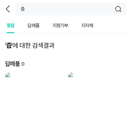
뒤
sear
통합
답례품
지정기부
지자체
'즙'
에 대한 검색결과
답례품
0