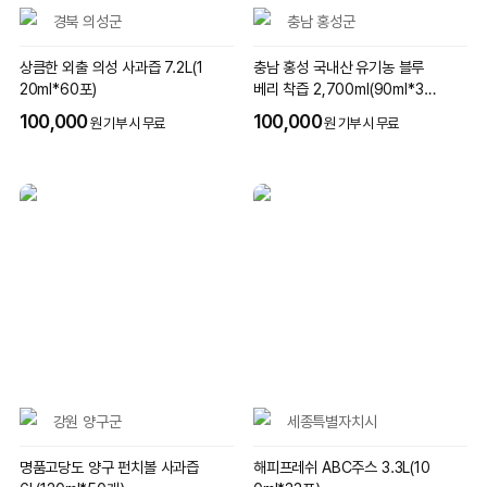
경북 의성군
충남 홍성군
상큼한 외출 의성 사과즙 7.2L(1
충남 홍성 국내산 유기농 블루
20ml*60포)
베리 착즙 2,700ml(90ml*30
팩)
100,000
100,000
원 기부 시 무료
원 기부 시 무료
강원 양구군
세종특별자치시
명품고당도 양구 펀치볼 사과즙
해피프레쉬 ABC주스 3.3L(10