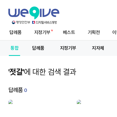
답례품
지정기부
베스트
기획전
이
메
뉴
통합
답례품
지정기부
지자체
'젓갈'
에 대한 검색 결과
답례품
0