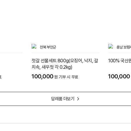
전북 부안군
충남 보령
젓갈 선물세트 800g(오징어, 낙지, 갈
100% 국산
치속, 새우젓 각 0.2kg)
100,000
100,000
료
원 기부 시 무료
답례품 더보기