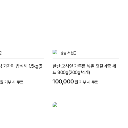
군
충남 서천군
 가자미 밥식해 1.5kg(5
한산 모시잎 가루를 넣은 젓갈 4종 세
트 800g(200g*4개)
100,000
원 기부 시 무료
원 기부 시 무료