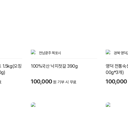
전남광주 목포시
경북 영덕
1.5kg(오징
100%국산 낙지젓갈 390g
영덕 전통숙성
0g)
00g*3개)
100,000
100,000
료
원 기부 시 무료