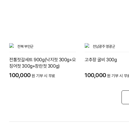
전북 부안군
전남광주 영광군
전통젓갈세트 900g(낙지젓 300g+오
고추장 굴비 300g
징어젓 300g+창란젓 300g)
100,000
100,000
원 기부 시 무료
원 기부 시 무