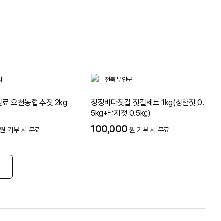
시
전북 부안군
원료 오천농협 추젓 2kg
청정바다젓갈 젓갈세트 1kg(창란젓 0.
5kg+낙지젓 0.5kg)
100,000
원 기부 시 무료
원 기부 시 무료