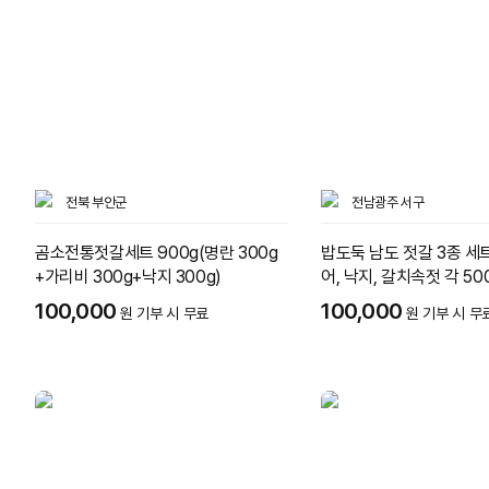
전북 부안군
전남광주 서구
곰소전통젓갈세트 900g(명란 300g
밥도둑 남도 젓갈 3종 세트 
+가리비 300g+낙지 300g)
어, 낙지, 갈치속젓 각 50
100,000
100,000
원 기부 시 무료
원 기부 시 무