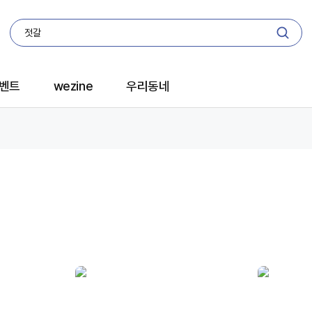
벤트
wezine
우리동네