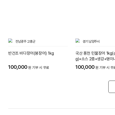
전남광주 고흥군
경기 남양주시
반건조 바다장어(붕장어) 1kg
국산 풍천 민물장어 1kg(
g)+소스 2종+생강+명이
100,000
100,000
원 기부 시 무료
원 기부 시 무