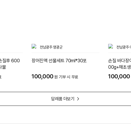
전남광주 영광군
전남광주 
손질후 600
장어진액 선물세트 70ml*30포
손질 바다장어
나물
00g+채초생
100,000
100,000
료
원 기부 시 무료
답례품 더보기