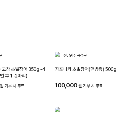
군
전남광주 곡성군
증 고창 초벌장어 350g~4
자포니카 초벌장어(덮밥용) 500g
벌 후 1~2마리)
100,000
원 기부 시 무료
원 기부 시 무료