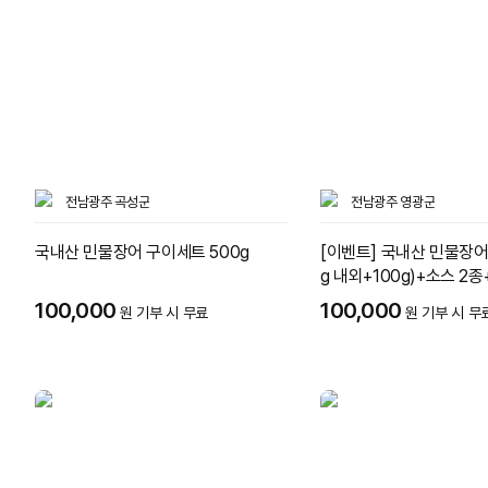
전남광주 곡성군
전남광주 영광군
국내산 민물장어 구이세트 500g
[이벤트] 국내산 민물장어 
g 내외+100g)+소스 2종
100,000
100,000
원 기부 시 무료
원 기부 시 무