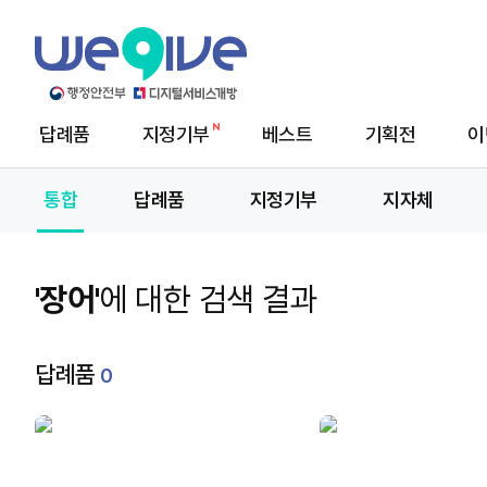
답례품
지정기부
베스트
기획전
이
메
뉴
통합
답례품
지정기부
지자체
'장어'
에 대한 검색 결과
답례품
0