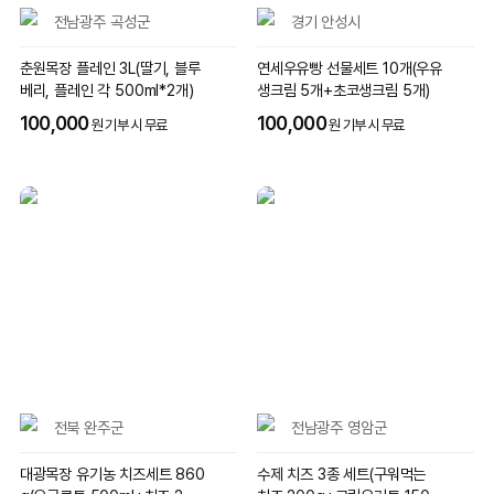
전남광주 곡성군
경기 안성시
춘원목장 플레인 3L(딸기, 블루
연세우유빵 선물세트 10개(우유
베리, 플레인 각 500ml*2개)
생크림 5개+초코생크림 5개)
100,000
100,000
원 기부 시 무료
원 기부 시 무료
전북 완주군
전남광주 영암군
대광목장 유기농 치즈세트 860
수제 치즈 3종 세트(구워먹는