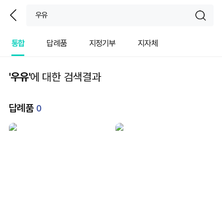
뒤
sear
통합
답례품
지정기부
지자체
'우유'
에 대한 검색결과
답례품
0