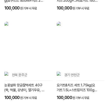
g(요구르트 500ml+치즈 2종
치즈 200g+그릭요거트 150g
360g)
+스티링치즈 150)
100,000
100,000
원 기부 시 무료
원 기부 시 무료
전북 완주군
경기 연천군
눈꽃설화 앙금찰떡세트 40구
요거트&치즈 세트 1.75kg(요
(쑥, 먹물, 강냉이, 딸기우유, 초
거트 1.5L+스트링치즈 100g
코우유앙금 각 8개)
+할루미치즈 150g)
100,000
100,000
원 기부 시 무료
원 기부 시 무료