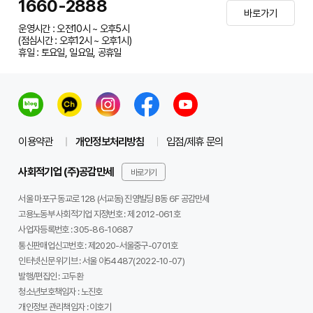
1660-2888
바로가기
운영시간 : 오전10시 ~ 오후5시
(점심시간 : 오후12시 ~ 오후1시)
휴일 : 토요일, 일요일, 공휴일
이용약관
개인정보처리방침
입점/제휴 문의
사회적기업 (주)공감만세
바로가기
서울 마포구 동교로 128 (서교동) 진영빌딩 B동 6F 공감만세
고용노동부 사회적기업 지정번호 : 제 2012-061호
사업자등록번호 :
305-86-10687
통신판매업신고번호 :
제2020-서울중구-0701호
인터넷신문 위기브 :
서울 아54487(2022-10-07)
발행/편집인 :
고두환
청소년보호책임자 :
노진호
개인정보 관리책임자 :
이호기