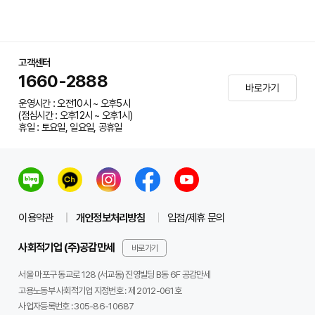
고객센터
1660-2888
바로가기
운영시간 : 오전10시 ~ 오후5시
(점심시간 : 오후12시 ~ 오후1시)
휴일 : 토요일, 일요일, 공휴일
이용약관
개인정보처리방침
입점/제휴 문의
사회적기업 (주)공감만세
바로가기
서울 마포구 동교로 128 (서교동) 진영빌딩 B동 6F 공감만세
고용노동부 사회적기업 지정번호 : 제 2012-061호
사업자등록번호 :
305-86-10687