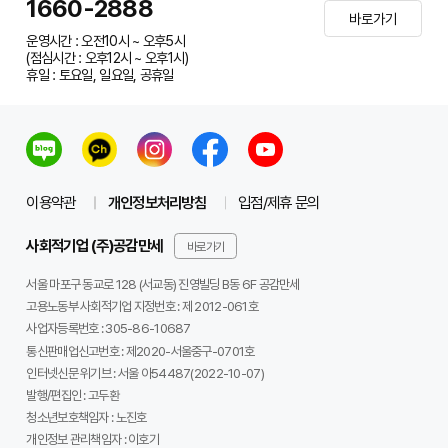
1660-2888
바로가기
운영시간 : 오전10시 ~ 오후5시
(점심시간 : 오후12시 ~ 오후1시)
휴일 : 토요일, 일요일, 공휴일
이용약관
개인정보처리방침
입점/제휴 문의
사회적기업 (주)공감만세
바로가기
서울 마포구 동교로 128 (서교동) 진영빌딩 B동 6F 공감만세
고용노동부 사회적기업 지정번호 : 제 2012-061호
사업자등록번호 :
305-86-10687
통신판매업신고번호 :
제2020-서울중구-0701호
인터넷신문 위기브 :
서울 아54487(2022-10-07)
발행/편집인 :
고두환
청소년보호책임자 :
노진호
개인정보 관리책임자 :
이호기