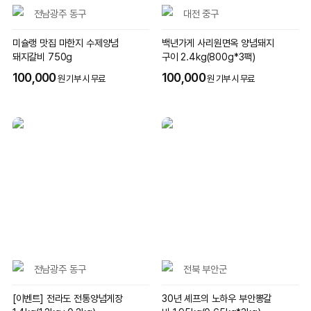
전남광주 동구
대전 중구
미슐랭 맛집 마한지 수제양념
백년가게 사리원면옥 양념돼지
돼지갈비 750g
구이 2.4kg(800g*3팩)
100,000
100,000
원 기부 시 무료
원 기부 시 무료
전남광주 동구
전북 부안군
[이벤트] 전라도 전통양념게장
30년 셰프의 노하우 부안뽕갈